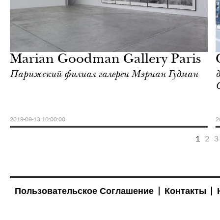
Ночная жизнь
Париж
Marian Goodman Gallery Paris
Парижский филиал галереи Мэриан Гудман
2019-09-13 10:00:00
2
1
2
3
Пользовательское Соглашение
Контакты