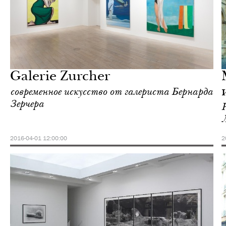
Культура
Париж
Galerie Zurcher
современное искусство от галериста Бернарда
Зерчера
2016-04-01 12:00:00
2