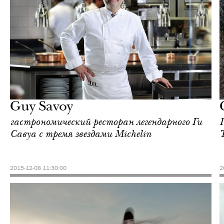
Культура
Париж
Guy Savoy
гастрономический ресторан легендарного Ги
Савуа c тремя звездами Michelin
2015-12-08 11:30:00
2