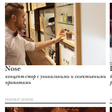
Отели
Париж
Nose
концепт-стор с уникальными и селективными
ароматами
2015-08-27 10:45:00
2