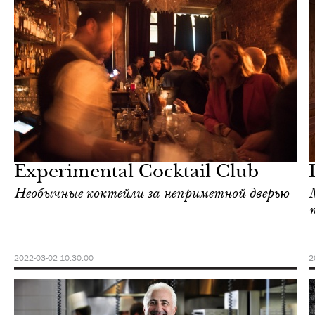
Культура
Париж
Experimental Cocktail Club
Необычные коктейли за неприметной дверью
2022-03-02 10:30:00
2