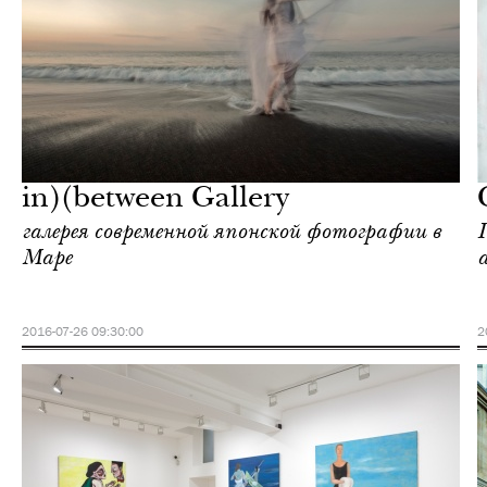
Культура
Париж
in)(between Gallery
галерея современной японской фотографии в
Маре
2016-07-26 09:30:00
2