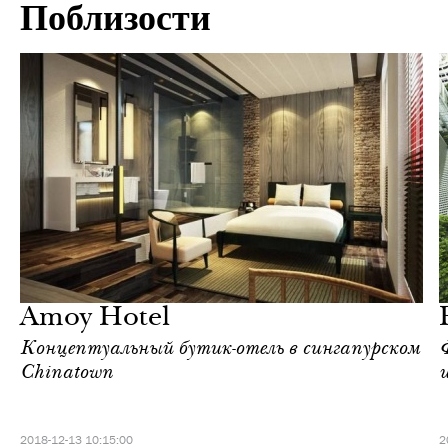
Поблизости
Отели
Сингапур
Amoy Hotel
Концептуальный бутик-отель в сингапурском
Chinatown
2018-12-13 10:15:00
2