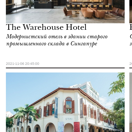
Еда
Сингапур
The Warehouse Hotel
Модернистский отель в здании старого
промышленного склада в Сингапуре
2021-11-06 20:45:00
2