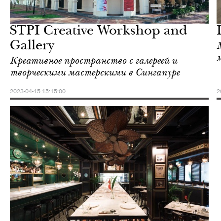
Отели
Сингапур
STPI Creative Workshop and
Gallery
Креативное пространство с галереей и
творческими мастерскими в Сингапуре
2023-04-15 15:15:00
2