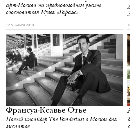
арт-Москва на предновогоднем ужине
сооснователя Музея «Гараж»
12 ДЕКАБРЯ 2019
1
Инсайдеры
Москва
Франсуа-Ксавье Отье
Новый инсайдер The Vanderlust о Москве для
экспатов