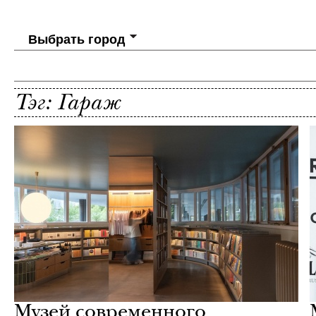
Выбрать город
Тэг: Гараж
Хроника
Mr.Vanderlust
Музей современного