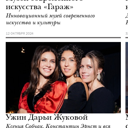
искусства «Гараж»
Инновационный музей современного
искусства и культуры
12 ОКТЯБРЯ 2024
3
Жизнь
Mr.Vanderlust
Ужин Дарьи Жуковой
Ксения Собчак, Константин Эрнст и вся