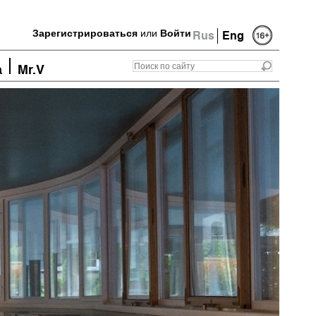
Зарегистрироваться
или
Войти
Rus
Eng
а
Mr.V