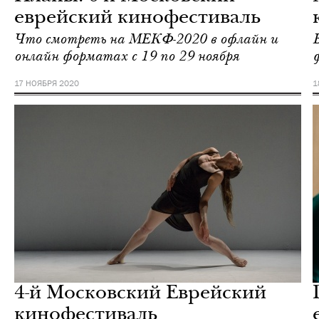
еврейский кинофестиваль
Что смотреть на МЕКФ-2020 в офлайн и
онлайн форматах с 19 по 29 ноября
17 НОЯБРЯ 2020
1
Жизнь
Mr.Vanderlust
4-й Московский Еврейский
кинофестиваль