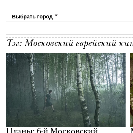
Выбрать город
Тэг: Московский еврейский ки
Жизнь
Mr.Vanderlust
Планы: 6-й Московский