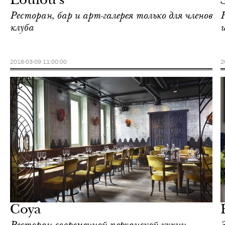
Loulou's
Ресторан, бар и арт-галерея только для членов
клуба
2018-03-09 11:00:00
2
Отели
Лондон
Coya