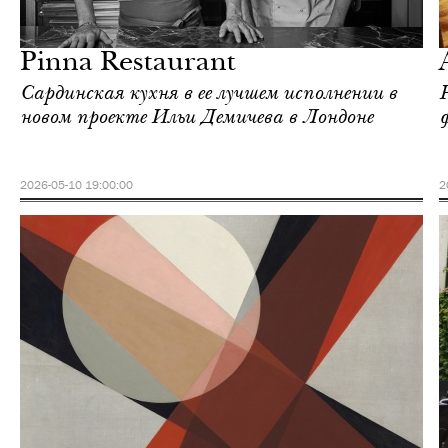
Ночная жизнь
Лондон
Pinna Restaurant
Сардинская кухня в ее лучшем исполнении в
Р
новом проекте Ильи Демичева в Лондоне
2026-05-10 19:00:00
2
Городская среда
Лондон