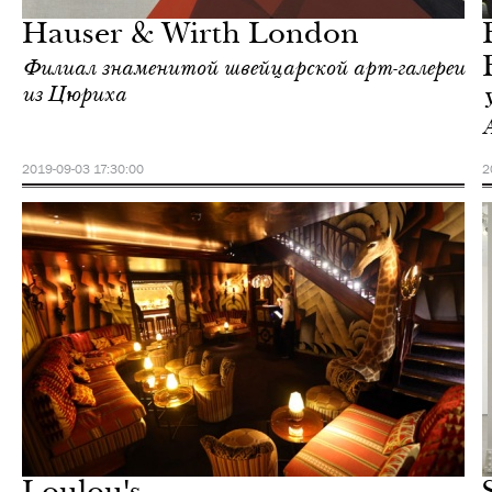
Hauser & Wirth London
Филиал знаменитой швейцарской арт-галереи
из Цюриха
2019-09-03 17:30:00
2
Культура
Лондон