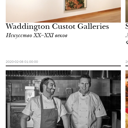
Культура
Лондон
Waddington Custot Galleries
Искусство XX–XXI веков
2020-02-08 01:00:00
2