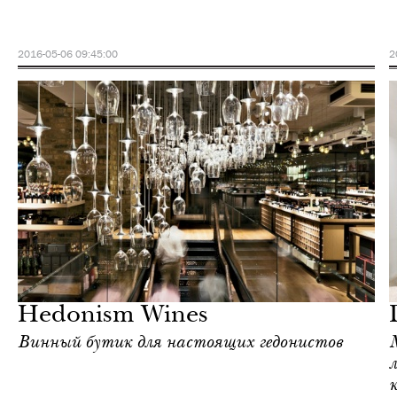
2016-05-06 09:45:00
2
Шоппинг
Лондон
Hedonism Wines
Винный бутик для настоящих гедонистов