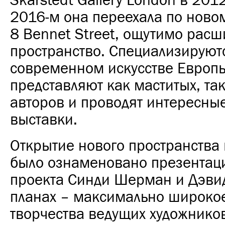
Skarstedt Gallery London в 2012
2016-м она переехала по новом
8 Bennet Street, ощутимо расш
пространство. Специализируютс
современном искусстве Европ
представляют как маститых, та
авторов и проводят интересны
выставки.
Открытие нового пространства
было ознаменовано презентац
проекта Синди Шерман и Дэвид
планах – максимально широко
творчества ведущих художнико