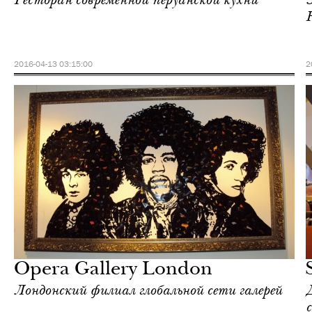
Ресторан современной перуанской кухни
2016-04-13 03:15:00
2
Еда
Лондон
Opera Gallery London
Лондонский филиал глобальной сети галерей