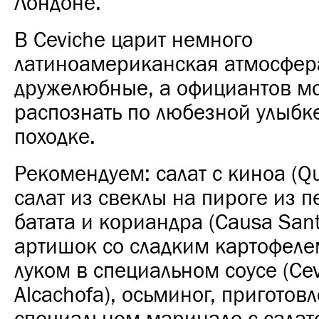
Лондоне.
В Ceviche царит немного
латиноамериканская атмосфера
дружелюбные, а официантов м
распознать по любезной улыбк
походке.
Рекомендуем: салат с киноа (Qu
салат из свеклы на пироге из п
батата и кориандра (Causa Sant
артишок со сладким картофеле
луком в специальном соусе (Ce
Alcachofa), осьминог, приготов