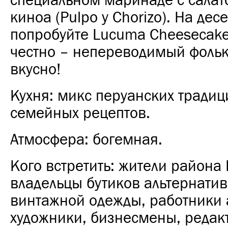
специальном маринаде с салат
киноа (Pulpo y Chorizo). На дес
попробуйте Lucuma Cheesecak
честно – непереводимый фольк
вкусно!
Кухня: микс перуанских тради
семейных рецептов.
Атмосфера: богемная.
Кого встретить: жители района F
владельцы бутиков альтернати
винтажной одежды, работники 
художники, бизнесмены, реда