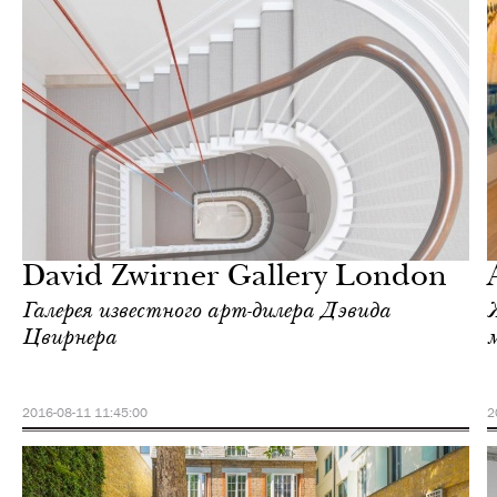
Культура
Лондон
David Zwirner Gallery London
Галерея известного арт-дилера Дэвида
Цвирнера
2016-08-11 11:45:00
2