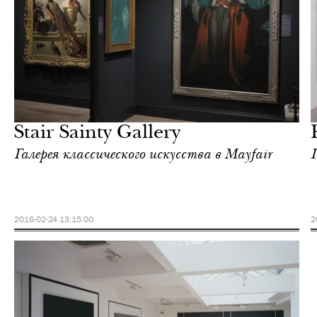
Культура
Лондон
Stair Sainty Gallery
Галерея классического искусства в Mayfair
2016-02-24 13:15:00
2