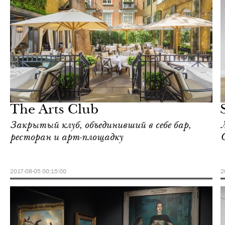
Культура
Лондон
The Arts Club
Закрытый клуб, объединивший в себе бар,
ресторан и арт-площадку
2017-08-05 00:15:00
2