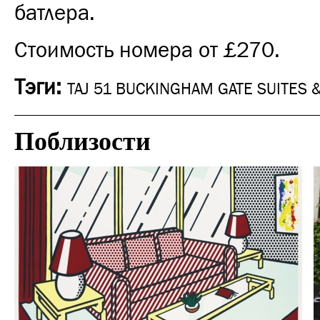
батлера.
Стоимость номера от £270.
Тэги:
TAJ 51 BUCKINGHAM GATE SUITES 
Поблизости
Городская среда