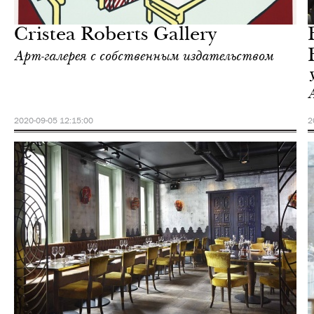
Лондон
Cristea Roberts Gallery
Арт-галерея с собственным издательством
2020-09-05 12:15:00
2
Еда
Лондон