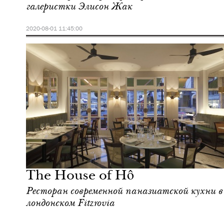
галеристки Элисон Жак
2020-08-01 11:45:00
Культура
Лондон
The House of Hô
Ресторан современной паназиатской кухни в
лондонском Fitzrovia