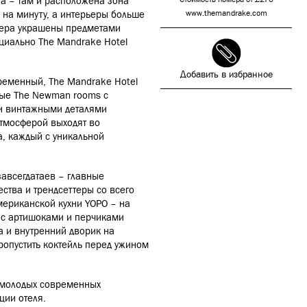
на – там и расположена зона
и на минуту, а интерьеры больше
www.themandrake.com
мера украшены предметами
ециально The Mandrake Hotel
Добавить в избранное
ременный, The Mandrake Hotel
мые The Newman rooms с
и винтажными деталями
атмосферой выходят во
а, каждый с уникальной
завсегдатаев – главные
ства и трендсеттеры со всего
мериканской кухни YOPO – на
а с артишоками и перчиками
а и внутренний дворик на
ропустить коктейль перед ужином
т молодых современных
ции отеля.