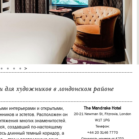
и для художников в лондонском районе
ными интерьерами и открытыми,
The Mandrake Hotel
нников и эстетов. Расположен он
20-21 Newman St, Fitzrovia, London
притяжения многих знаменитостей.
W1T 1PG
tok, создавший по-настоящему
Телефон:
десь длинный темный коридор, а
+44 20 3146 7770
Стоимость номера от £270