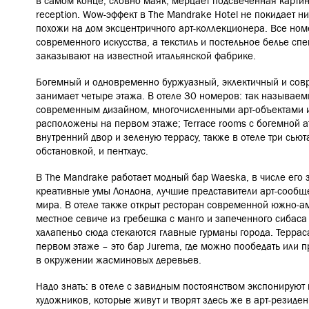
в самом конце, словно маяк, мерцает подсвеченная карти
reception. Wow-эффект в The Mandrake Hotel не покидает н
похожи на дом эксцентричного арт-коллекционера. Все но
современного искусства, а текстиль и постельное белье сп
заказывают на известной итальянской фабрике.
Богемный и одновременно буржуазный, эклектичный и сов
занимает четыре этажа. В отеле 30 номеров: так называе
современным дизайном, многочисленными арт-объектами 
расположены на первом этаже; Terrace rooms с богемной 
внутренний двор и зеленую террасу, также в отеле три сьют
обстановкой, и пентхаус.
В The Mandrake работает модный бар Waeska, в числе его 
креативные умы Лондона, лучшие представители арт-сообще
мира. В отеле также открыт ресторан современной южно-а
местное севиче из гребешка с манго и запеченного сибас
халапеньо сюда стекаются главные гурманы города.
Террас
первом этаже – это бар Jurema, где можно пообедать или п
в окружении жасминовых деревьев.
Надо знать: в отеле с завидным постоянством экспонирую
художников, которые живут и творят здесь же в арт-резиден