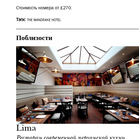
Стоимость номера от £270.
Тэги:
THE MANDRAKE HOTEL
Поблизости
Отели
Лондон
Lima
Ресторан современной перуанской кухни