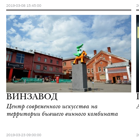
2019-03-08 15:45:00
2
Городская среда
Москва
ВИНЗАВОД
Центр современного искусства на
территории бывшего винного комбината
2019-03-23 09:00:00
2