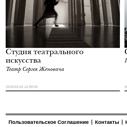
Культура
Москва
Студия театрального
искусства
Театр Сергея Женовача
2019-02-22 12:30:00
2
Пользовательское Соглашение
Контакты