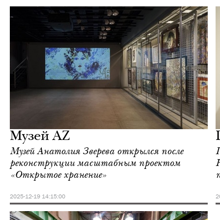
Культура
Москва
Музей AZ
Музей Анатолия Зверева открылся после
реконструкции масштабным проектом
«Открытое хранение»
п
2025-12-19 14:15:00
2