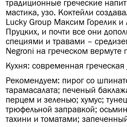
традиционные греческие напит
мастика, узо. Коктейли создав
Lucky Group Максим Горелик и
Пруцких, и почти все они допо
специями и травами – средиз
Negroni на греческом вермуте 
Кухня: современная греческая 
Рекомендуем: пирог со шпинат
тарамасалата; печеный баклаж
перцем и зеленью; хумус; тунец
трюфельной заправкой; осьмино
тахини и томатами; запеченны