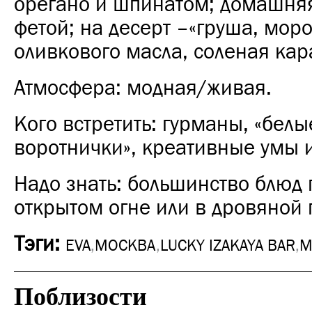
орегано и шпинатом; домашняя
фетой; на десерт –«груша, мор
оливкового масла, соленая кар
Атмосфера: модная/живая.
Кого встретить: гурманы, «белы
воротнички», креативные умы и
Надо знать: большинство блюд 
открытом огне или в дровяной 
Тэги:
EVA
,
МОСКВА
,
LUCKY IZAKAYA BAR
,
M
Поблизости