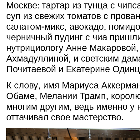
Москве: тартар из тунца с чипс
суп из свежих томатов с прова
салатом-микс, авокадо, помид
черничный пудинг с чиа пришли
нутрициологу Анне Макаровой,
Ахмадуллиной, и светским дам
Почитаевой и Екатерине Один
К слову, имя Мариуса Аккерма
Обаме, Мелании Трамп, королю
многим другим, ведь именно у
оттачивал свое мастерство.