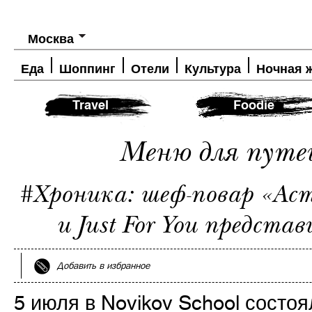
Москва
Еда
Шоппинг
Отели
Культура
Ночная 
Travel
Foodie
Меню для путе
#Хроника: шеф-повар «Ас
и Just For You предста
Добавить в избранное
5 июля в Novikov School состоя