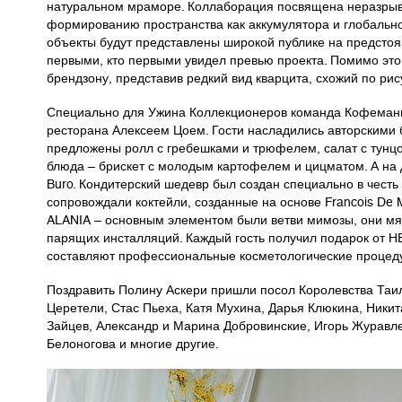
натуральном мраморе. Коллаборация посвящена неразрывно
формированию пространства как аккумулятора и глобально
объекты будут представлены широкой публике на предстоя
первыми, кто первыми увидел превью проекта. Помимо это
брендзону, представив редкий вид кварцита, схожий по рис
Специально для Ужина Коллекционеров команда Кофемани
ресторана Алексеем Цоем. Гости насладились авторскими 
предложены ролл с гребешками и трюфелем, салат с тунцом 
блюда – брискет с молодым картофелем и цицматом. А на 
Buro. Кондитерский шедевр был создан специально в чест
сопровождали коктейли, созданные на основе Francois De M
ALANIA – основным элементом были ветви мимозы, они мягк
парящих инсталляций. Каждый гость получил подарок от H
составляют профессиональные косметологические процед
Поздравить Полину Аскери пришли посол Королевства Таил
Церетели, Стас Пьеха, Катя Мухина, Дарья Клюкина, Никит
Зайцев, Александр и Марина Добровинские, Игорь Журавле
Белоногова и многие другие.