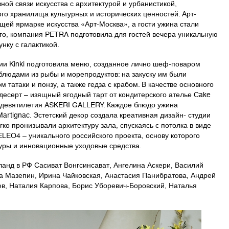
й связи искусства с архитектурой и урбанистикой,
го хранилища культурных и исторических ценностей. Арт-
щей ярмарке искусства «Арт-Москва», а гости ужина стали
го, компания PETRA подготовила для гостей вечера уникальную
унку с галактикой.
и Kinki подготовила меню, созданное лично шеф-поваром
блюдами из рыбы и морепродуктов: на закуску им были
татаки и понзу, а также гедза с крабом. В качестве основного
десерт – изящный ягодный тарт от кондитерского ателье Cake
ь девятилетия ASKERI GALLERY. Каждое блюдо ужина
artignac. Эстетский декор создала креативная дизайн- студии
о пронизывали архитектуру зала, спускаясь с потолка в виде
ELEO4 – уникального российского проекта, основу которого
уры и инновационные уходовые средства.
анд в РФ Сасиват Вонгсинсават, Ангелина Аскери, Василий
а Мазепин, Ирина Чайковская, Анастасия Панибратова, Андрей
в, Наталия Карпова, Борис Уборевич-Боровский, Наталья