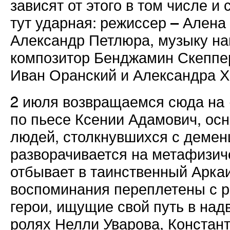
зависят от этого в том числе 
тут ударная: режиссер – Алена
Александр Петлюра, музыку на
композитор Бенджамин Скеппер
Иван Оранский и Александра Х
2 июля возвращаемся сюда на
по пьесе
Ксении Адамович
, ос
людей,
столкнувшихся с деменц
разворачивается
на
метафизиче
отбывает в таинственный Аркаи
воспоминания переплетены с р
герои, ищущие свой путь в на
ролях
Нелли Уварова, Констан