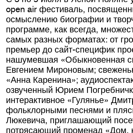
open air фестиваль, посвящен
осмыслению биографии и творче
программе, как всегда, множес
самых разных форматах: от гр
премьер до сайт-специфик прое
нашумевшая «Обыкновенная см
Евгением Мироновым; свежень
«Анна Каренина»; аудиоспекта
озвученный Юрием Погребничк
интерактивное «Гулянье» Дмит
фольклорными песнями и пляс
Люкевича, приглашающий посет
потрясающий променад «Дом, к