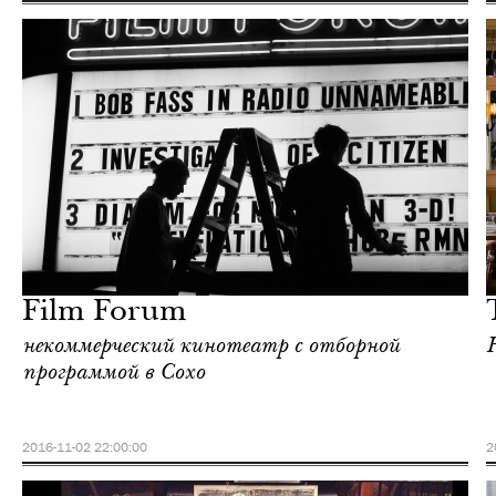
Отели
Нью-Йорк
Film Forum
некоммерческий кинотеатр с отборной
программой в Сохо
2016-11-02 22:00:00
2