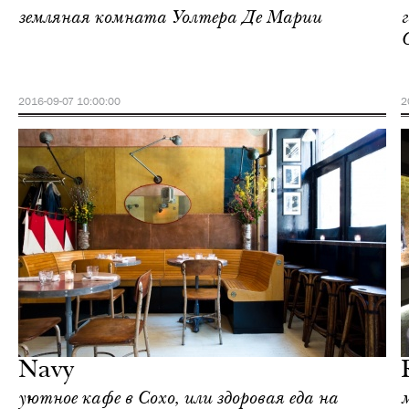
земляная комната Уолтера Де Марии
2016-09-07 10:00:00
2
Шоппинг
Нью-Йорк
Navy
уютное кафе в Сохо, или здоровая еда на