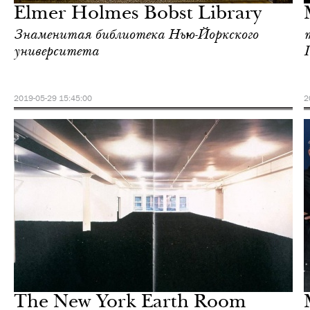
Elmer Holmes Bobst Library
Знаменитая библиотека Нью-Йоркского
университета
2019-05-29 15:45:00
2
Культура
Нью-Йорк
The New York Earth Room