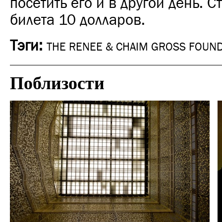
посетить его и в другой день. С
билета 10 долларов.
Тэги:
THE RENEE & CHAIM GROSS FOUND
Поблизости
Городская среда
Нью-Йорк