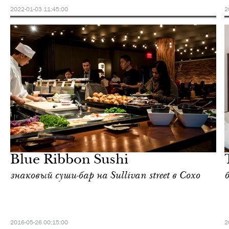
2022-01-03 11:45:00
2
Отели
Нью-Йорк
Blue Ribbon Sushi
знаковый суши-бар на Sullivan street в Сохо
2016-05-26 00:15:00
2