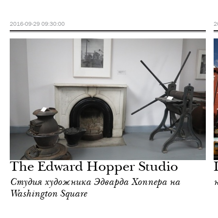
2016-09-29 09:30:00
2
Городская среда
Нью-Йорк
The Edward Hopper Studio
Студия художника Эдварда Хоппера на
Washington Square