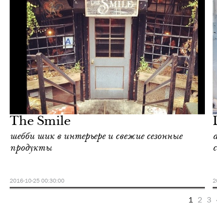
Шоппинг
Нью-Йорк
The Smile
шебби шик в интерьере и свежие сезонные
продукты
2016-10-25 00:30:00
2
1
2
3