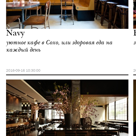
Еда
Нью-Йорк
Navy
уютное кафе в Сохо, или здоровая еда на
з
каждый день
2016-09-16 10:30:00
2