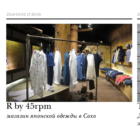
2019-03-03 17:30:00
2
Отели
Нью-Йорк
R by 45rpm
магазин японской одежды в Сохо