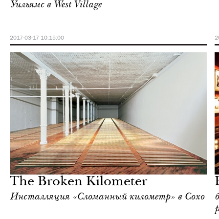
Уильямс в West Village
2017-03-17 10:15:00
2
Ночная жизнь
Нью-Йорк
The Broken Kilometer
Инсталляция «Сломанный километр» в Сохо