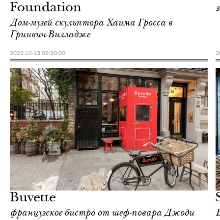
Foundation
Дом-музей скульптора Хаима Гросса в
Гринвич-Вилладже
2022-10-13 09:30:00
2
Отели
Нью-Йорк
Buvette
французское бистро от шеф-повара Джоди