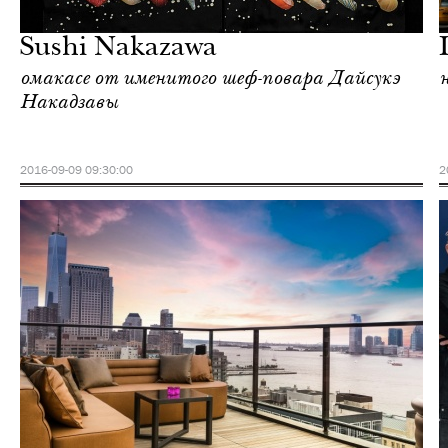
Нью-Йорк
Sushi Nakazawa
омакасе от именитого шеф-повара Дайсукэ
Накадзавы
2016-09-09 09:30:00
2
Культура
Нью-Йорк