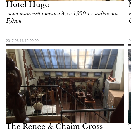
Hotel Hugo
эклектичный отель в духе 1950-х c видом на
Гудзон
2017-03-16 12:00:00
2
Городская среда
Нью-Йорк
The Renee & Chaim Gross