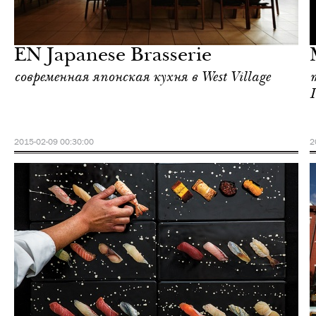
Городская среда
Нью-Йорк
EN Japanese Brasserie
современная японская кухня в West Village
2015-02-09 00:30:00
2
Городская среда