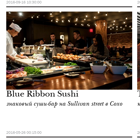
2016-09-16 10:30:00
2
Отели
Нью-Йорк
Blue Ribbon Sushi
знаковый суши-бар на Sullivan street в Сохо
2016-05-26 00:15:00
2