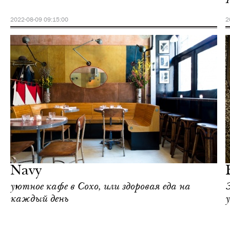
2022-08-09 09:15:00
2
Городская среда
Нью-Йорк
Navy
уютное кафе в Сохо, или здоровая еда на
каждый день