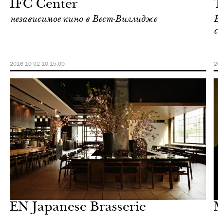
IFC Center
независимое кино в Вест-Виллидже
с
2016-10-02 10:15:00
2
Городская среда
Нью-Йорк
EN Japanese Brasserie