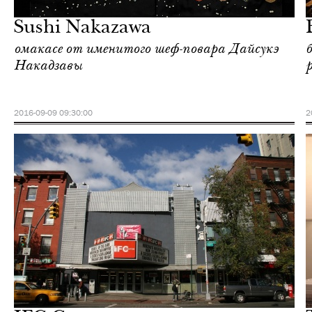
Нью-Йорк
Sushi Nakazawa
омакасе от именитого шеф-повара Дайсукэ
Накадзавы
2016-09-09 09:30:00
2
Шоппинг
Нью-Йорк