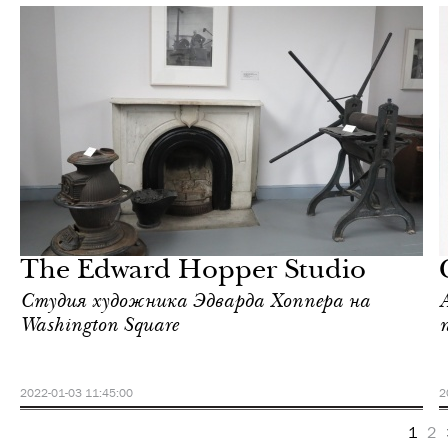
Культура
Нью-Йорк
The Edward Hopper Studio
Студия художника Эдварда Хоппера на
Washington Square
2022-01-03 11:45:00
2
1
2