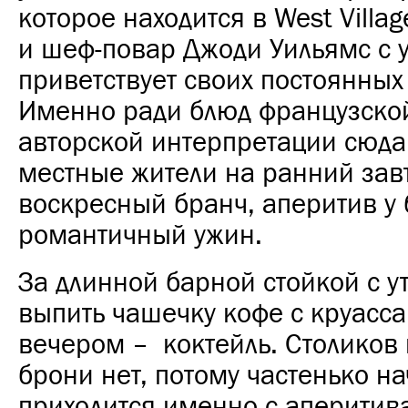
которое находится в West Villa
и шеф-повар Джоди Уильямс с 
приветствует своих постоянных 
Именно ради блюд французской
авторской интерпретации сюда
местные жители на ранний зав
воскресный бранч, аперитив у 
романтичный ужин.
За длинной барной стойкой с 
выпить чашечку кофе с круасса
вечером – коктейль. Столиков 
брони нет, потому частенько н
приходится именно с аперитива