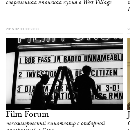
современная японская кухня в West Village
2015-02-09 00:30:00
2
Городская среда
Нью-Йорк
Film Forum
некоммерческий кинотеатр с отборной