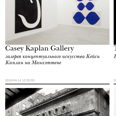
Культура
Нью-Йорк
Casey Kaplan Gallery
галерея концептуального искусства Кейси
Каплан на Манхэттене
2016-04-14 12:30:00
2