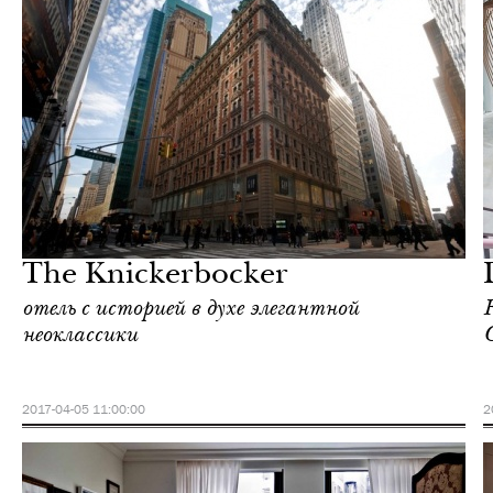
Шоппинг
Нью-Йорк
The Knickerbocker
отель с историей в духе элегантной
R
неоклассики
G
2017-04-05 11:00:00
2