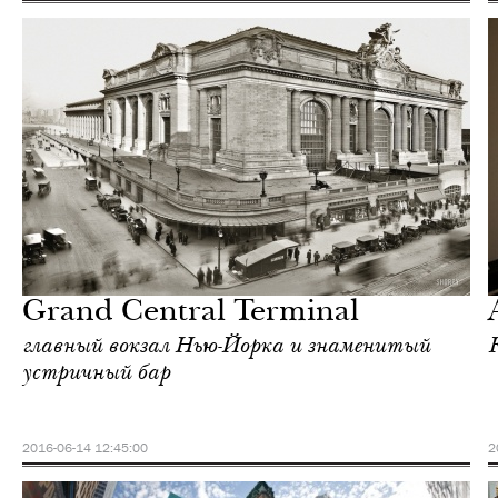
Отели
Нью-Йорк
Grand Central Terminal
главный вокзал Нью-Йорка и знаменитый
устричный бар
2016-06-14 12:45:00
2