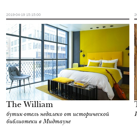
2019-04-19 15:15:00
2
Городская среда
Нью-Йорк
The William
бутик-отель недалеко от исторической
библиотеки в Мидтауне