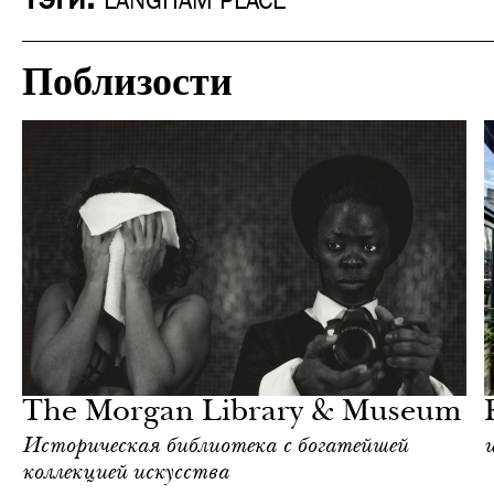
LANGHAM PLACE
Поблизости
Отели
Нью-Йорк
The Morgan Library & Museum
Историческая библиотека с богатейшей
коллекцией искусства