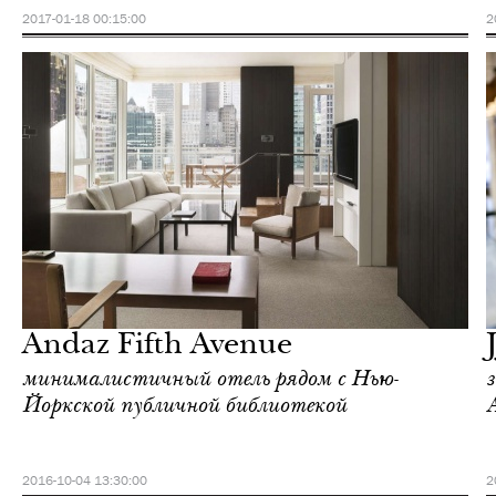
2017-01-18 00:15:00
2
Шоппинг
Нью-Йорк
Andaz Fifth Avenue
минималистичный отель рядом с Нью-
Йоркской публичной библиотекой
2016-10-04 13:30:00
2