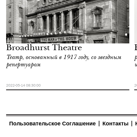
Еда
Нью-Йорк
Broadhurst Theatre
Театр, основанный в 1917 году, со звездным
репертуаром
2022-05-14 08:30:00
2
Пользовательское Соглашение
Контакты