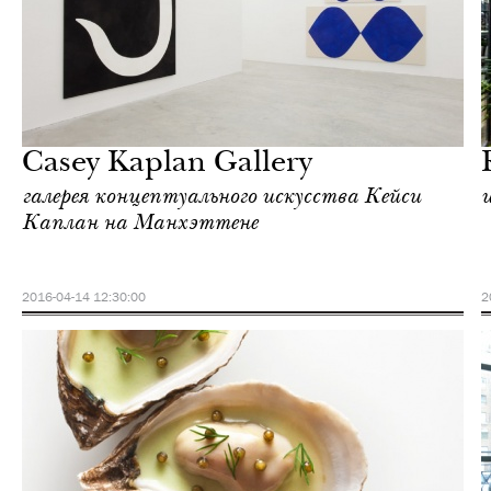
Отели
Нью-Йорк
Casey Kaplan Gallery
галерея концептуального искусства Кейси
Каплан на Манхэттене
2016-04-14 12:30:00
2