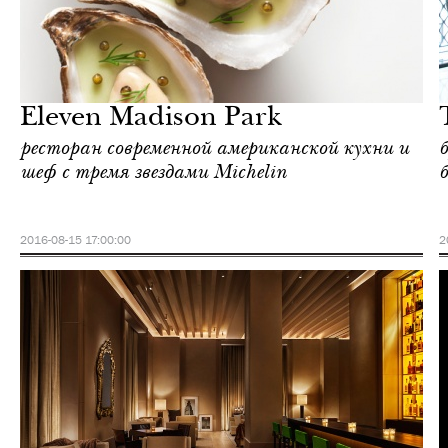
Отели
Нью-Йорк
Eleven Madison Park
ресторан современной американской кухни и
шеф с тремя звездами Michelin
2016-08-15 17:00:00
2