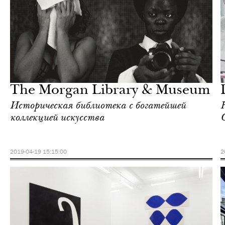
Шоппинг
Нью-Йорк
The Morgan Library & Museum
Историческая библиотека с богатейшей
R
коллекцией искусства
G
2019-04-19 15:15:00
2