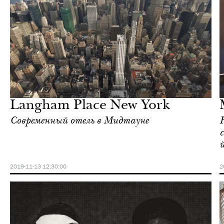
Отели
Нью-Йорк
Langham Place New York
Современный отель в Мидтауне
2019-11-13 12:30:00
2