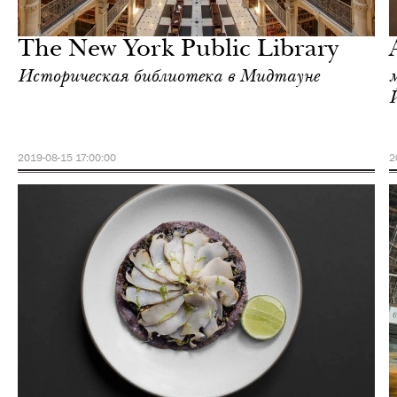
Нью-Йорк
The New York Public Library
Историческая библиотека в Мидтауне
2019-08-15 17:00:00
2
Культура
Нью-Йорк