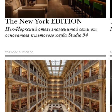
Культура
Нью-Йорк
The New York EDITION
Нью-Йоркский отель знаменитой сети от
основателя культового клуба Studio 54
2021-08-16 12:00:00
2
Отели