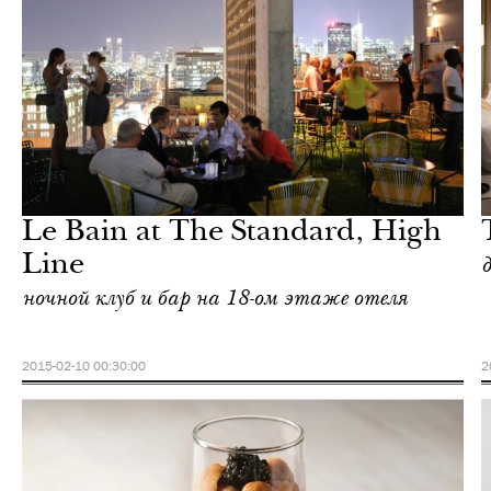
Отели
Нью-Йорк
Le Bain at The Standard, High
Line
ночной клуб и бар на 18-ом этаже отеля
2015-02-10 00:30:00
2