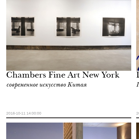
Культура
Нью-Йорк
Chambers Fine Art New York
современное искусство Китая
2016-10-11 14:00:00
2