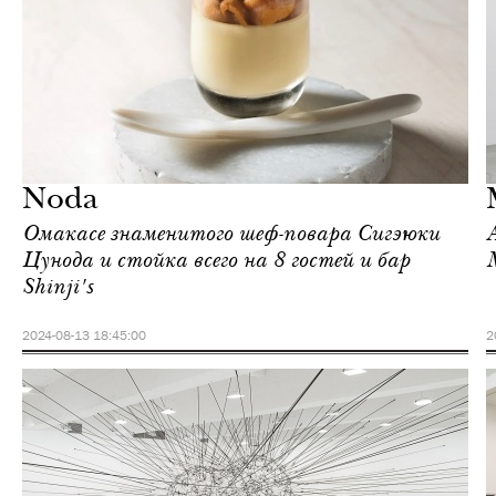
Культура
Нью-Йорк
Noda
Омакасе знаменитого шеф-повара Сигэюки
Цунода и стойка всего на 8 гостей и бар
Shinji's
2024-08-13 18:45:00
2