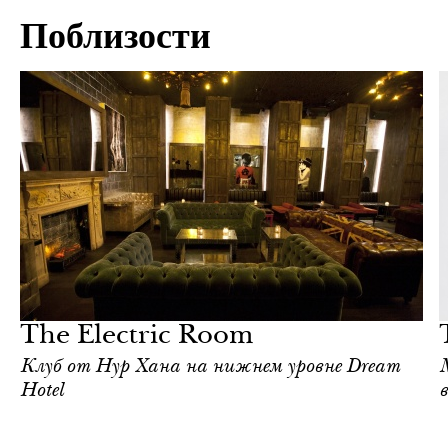
Поблизости
Культура
Нью-Йорк
The Electric Room
Клуб от Нур Хана на нижнем уровне Dream
Hotel