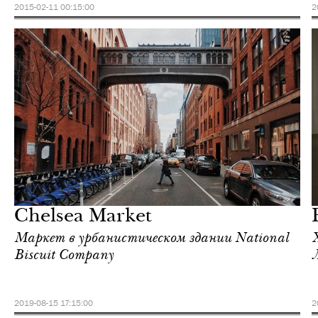
2015-02-11 00:15:00
2
Культура
Нью-Йорк
Chelsea Market
Маркет в урбанистическом здании National
Biscuit Company
2019-08-15 17:15:00
2