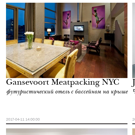
Культура
Нью-Йорк
Gansevoort Meatpacking NYC
футуристический отель с бассейном на крыше
2017-04-11 14:00:00
2