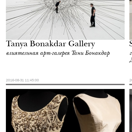
Культура
Нью-Йорк
Tanya Bonakdar Gallery
влиятельная арт-галерея Тани Бонакдар
2016-08-31 11:45:00
2