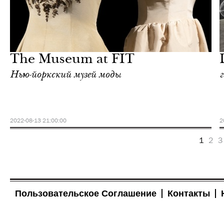
Культура
Нью-Йорк
The Museum at FIT
Нью-йоркский музей моды
2022-08-13 21:00:00
2
1
2
3
Пользовательское Соглашение
Контакты