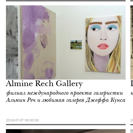
Еда
Париж
Almine Rech Gallery
филиал международного проекта галеристки
Альмин Реч и любимая галерея Джеффа Кунса
2016-07-07 09:30:00
2