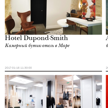
Еда
Париж
Hotel Dupond-Smith
Камерный бутик-отель в Маре
2017-01-16 11:30:00
2