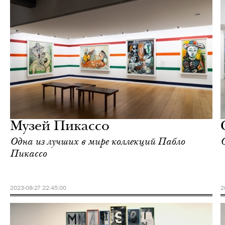
Культура
Париж
Музей Пикассо
Одна из лучших в мире коллекций Пабло
Пикассо
2023-08-27 22:45:00
2