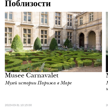
Поблизости
Культура
Париж
Musee Carnavalet
Музей истории Парижа в Маре
2023-03-31 10:15:00
2