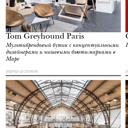
Культура
Париж
Tom Greyhound Paris
Мультибрендовый бутик с концептуальными
дизайнерами и нишевыми бьюти-марками в
Маре
2020-02-19 23:45:00
2