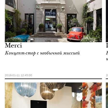
Ночная жизнь
Париж
Merci
Концепт-стор с необычной миссией
2016-01-11 12:45:00
2