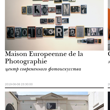
Культура
Париж
Maison Europeenne de la
Photographie
центр современного фотоискусства
2019-06-08 23:30:00
2