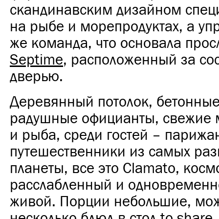
скандинавским дизайном спец
на рыбе и морепродуктах, а уп
же команда, что основала про
Septime
, расположенный за со
дверью.
Деревянный потолок, бетонные
радушные официанты, свежие 
и рыба, среди гостей – парижа
путешественники из самых раз
планеты, все это Clamato, кос
расслабленный и одновременн
живой.
Порции небольшие, мож
несколько блюд в стол to share