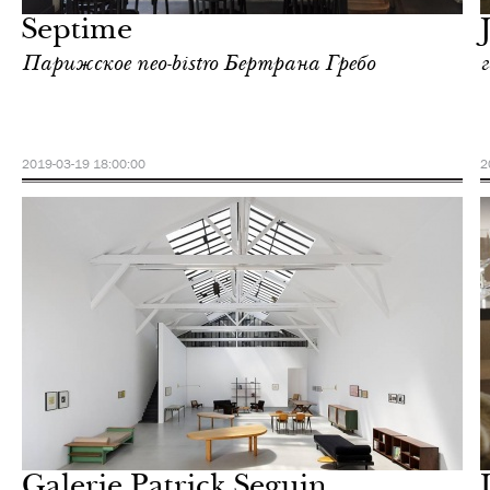
Septime
Парижское neo-bistro Бертрана Гребо
2019-03-19 18:00:00
2
Еда
Париж
Galerie Patrick Seguin