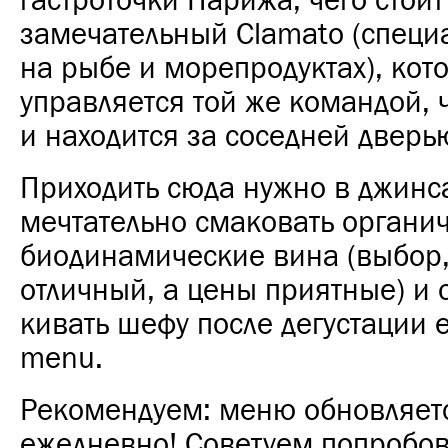
гастроточки Парижа, чего стоит
замечательный Clamato (специ
на рыбе и морепродуктах), кот
управляется той же командой, ч
и находится за соседней дверь
Приходить сюда нужно в джинса
мечтательно смаковать органи
биодинамические вина (выбор, 
отличный, а цены приятные) и 
кивать шефу после дегустации е
menu.
Рекомендуем: меню обновляет
ежедневно! Cоветуем попробов