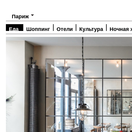
Париж
Еда
Шоппинг
Отели
Культура
Ночная 