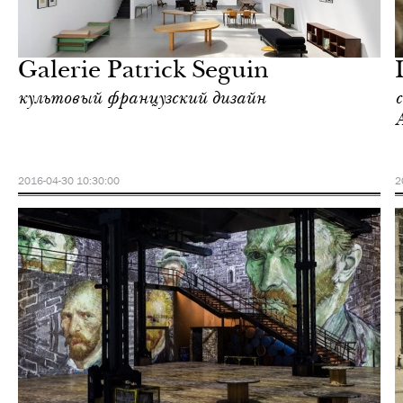
Еда
Париж
Galerie Patrick Seguin
культовый французский дизайн
2016-04-30 10:30:00
2
Еда