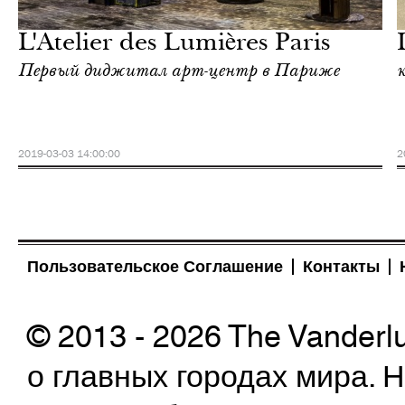
Париж
L'Atelier des Lumières Paris
Первый диджитал арт-центр в Париже
2019-03-03 14:00:00
2
Пользовательское Соглашение
Контакты
© 2013 - 2026 The Vanderl
о главных городах мира.