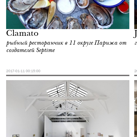
Еда
Париж
Clamato
рыбный ресторанчик в 11 округе Парижа от
создателей Septime
2017-01-11 00:15:00
2