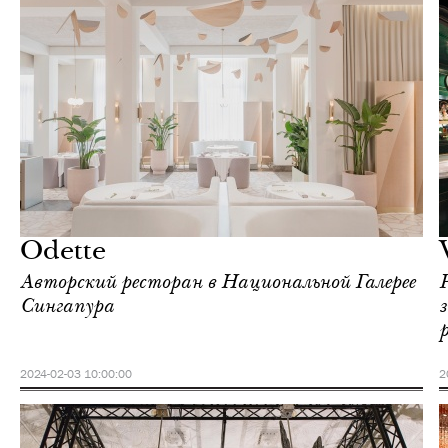
Еда
Сингапур
Odette
Авторский ресторан в Национальной Галерее
Сингапура
2024-02-03 10:00:00
2