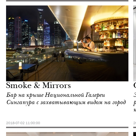
Культура
Сингапур
Smoke & Mirrors
Бар на крыше Национальной Галереи
Сингапура с захватывающим видом на город
2018-07-02 11:00:00
2