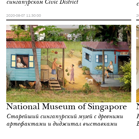
сингапурском Civic District
2020-08-07 11:30:00
2
Культура
Сингапур
National Museum of Singapore
Старейший сингапурский музей с древними
артефактами и диджитал выставками