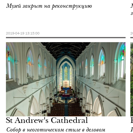
Музей закрыт на реконструкцию
2019-04-19 13:15:00
2
Городская среда
Сингапур
St Andrew's Cathedral
Собор в неоготическом стиле в деловом