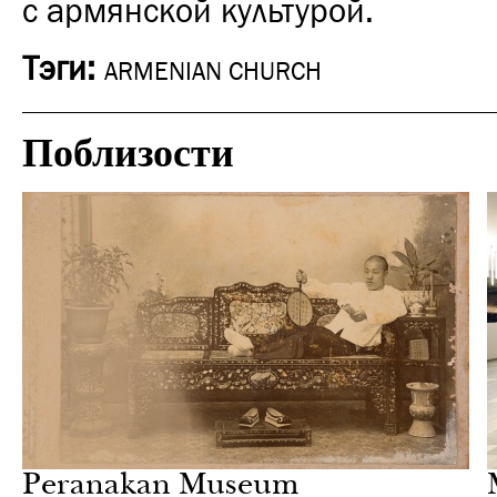
с армянской культурой.
Тэги:
ARMENIAN CHURCH
Поблизости
Шоппинг
Сингапур
Peranakan Museum