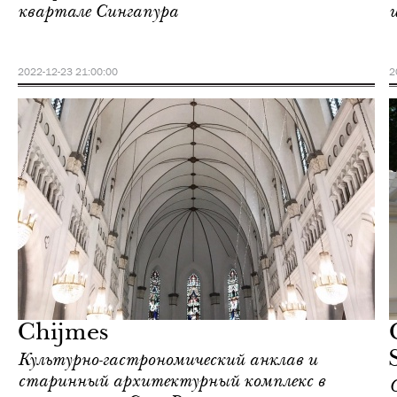
квартале Сингапура
и
2022-12-23 21:00:00
2
Городская среда
Сингапур
Chijmes
Культурно-гастрономический анклав и
старинный архитектурный комплекс в