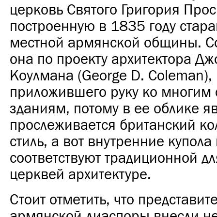
церковь Святого Григория Прос
построенную в 1835 году стар
местной армянской общины. С
она по проекту архитектора Д
Коулмана (
George D. Coleman
),
приложившего руку ко многим
зданиям, потому в ее облике я
прослеживается британский к
стиль
, а вот внутренние купола
соответствуют традиционной д
церквей архитектуре.
Стоит отметить, что представит
армянской диаспоры внесли н