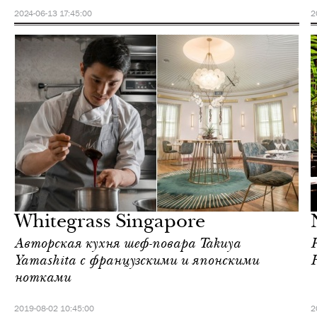
2024-06-13 17:45:00
2
Еда
Сингапур
Whitegrass Singapore
Авторская кухня шеф-повара Takuya
Yamashita с французскими и японскими
нотками
2019-08-02 10:45:00
2