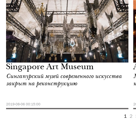
Ночная жизнь
Сингапур
Singapore Art Museum
Сингапурский музей современного искусства
закрыт на реконструкцию
2019-08-06 00:15:00
2
1
2