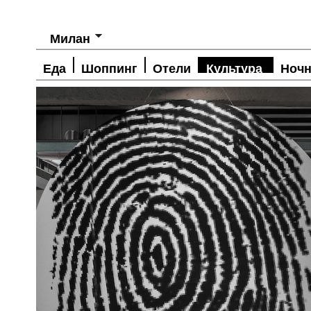
Милан
Еда
Шоппинг
Отели
Культура
Ночн