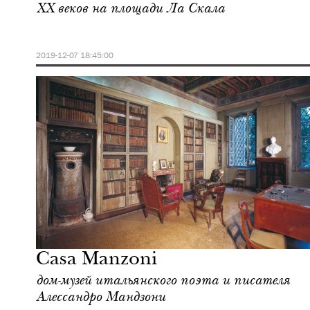
XX веков на площади Ла Скала
2019-12-07 18:45:00
Городская среда
Милан
Casa Manzoni
дом-музей итальянского поэта и писателя
Алессандро Мандзони