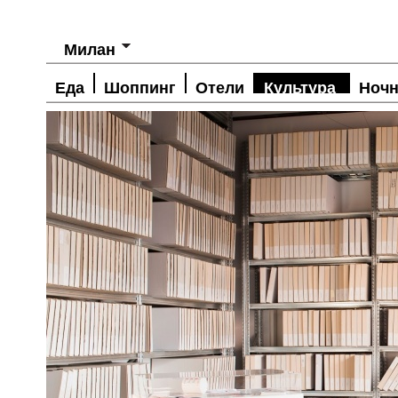
Милан
Еда
Шоппинг
Отели
Культура
Ночн