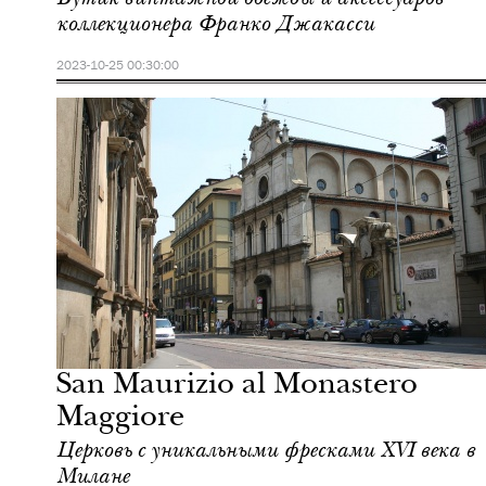
коллекционера Франко Джакасси
2023-10-25 00:30:00
Отели
Милан
San Maurizio al Monastero
Maggiore
Церковь c уникальными фресками XVI века в
Милане