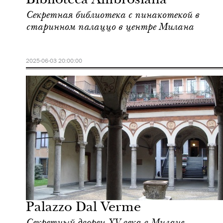
Biblioteca Ambrosiana
Секретная библиотека с пинакотекой в
старинном палаццо в центре Милана
2025-06-03 20:00:00
Культура
Милан
Palazzo Dal Verme
Секретный дворец XV века в Милане