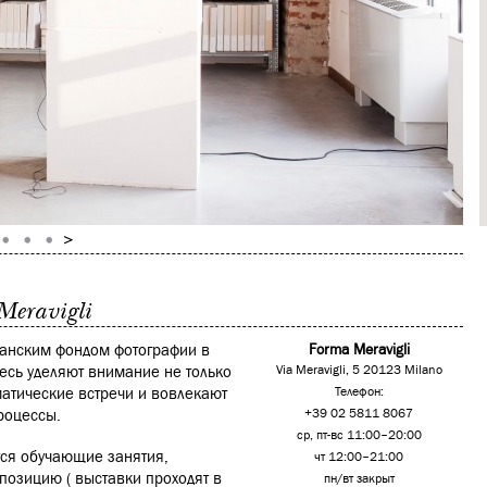
Meravigli
ланским фондом фотографии в
Forma Meravigli
десь уделяют внимание не только
Via Meravigli, 5 20123 Milano
атические встречи и вовлекают
Телефон:
роцессы.
+39 02 5811 8067
ср, пт-вс 11:00–20:00
тся обучающие занятия,
чт 12:00–21:00
спозицию ( выставки проходят в
пн/вт закрыт