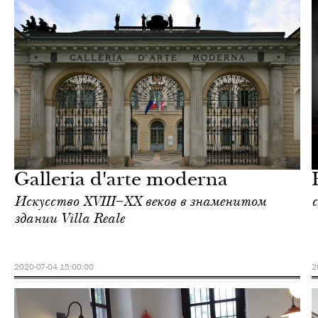
Отели
Милан
Galleria d'arte moderna
Искусство XVIII–XX веков в знаменитом
здании Villa Reale
2020-07-04 15:00:00
2