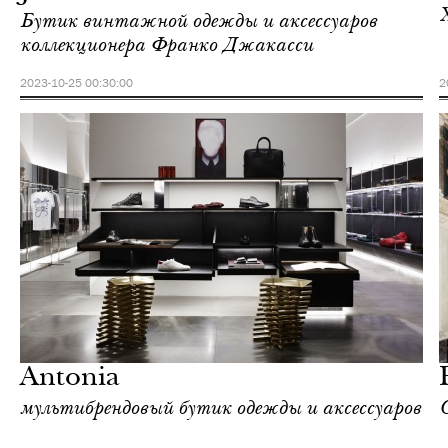
Бутик винтажной одежды и аксессуаров
коллекционера Франко Джакасси
2023-10-25 00:30:00
2
Культура
Милан
Antonia
мультибрендовый бутик одежды и аксессуаров