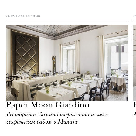
2016-10-31 14:45:00
2
Культура
Милан
Paper Moon Giardino
Ресторан в здании старинной виллы с
секретным садом в Милане