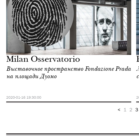
Шоппинг
Милан
Milan Osservatorio
Выставочное пространство Fondazione Prada
на площади Дуомо
2020-01-16 19:30:00
2
<
1
2
3