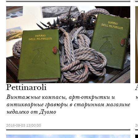
Отели
Милан
Pettinaroli
Винтажные компасы, арт-открытки и
антикварные гравюры в старинном магазине
недалеко от Дуомо
2016-09-03 13:00:00
2