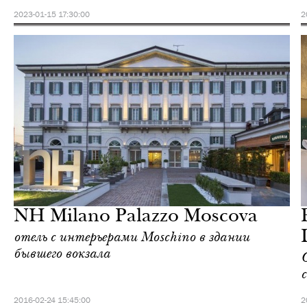
2023-01-15 17:30:00
2
Отели
Милан
NH Milano Palazzo Moscova
отель с интерьерами Moschino в здании
бывшего вокзала
2016-02-24 15:45:00
2