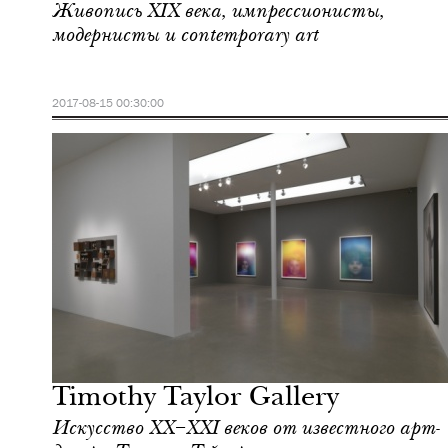
Живопись XIX века, импрессионисты,
модернисты и contemporary art
2017-08-15 00:30:00
Культура
Лондон
Timothy Taylor Gallery
Искусство ХХ–ХХI веков от известного арт-