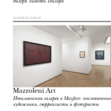
дилера Тимоти Тейлора
2019-08-03 13:00:00
Культура
Лондон
Mazzoleni Art
Итальянская галерея в Mayfair: послевоенные
художники, сюрреалисты и футуристы