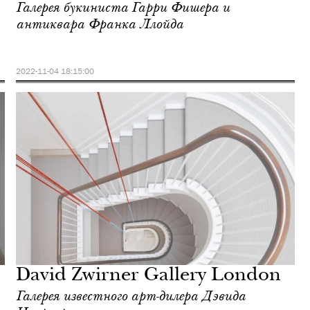
Галерея букиниста Гарри Фишера и
антиквара Франка Ллойда
2022-11-04 18:15:00
David Zwirner Gallery London
Галерея известного арт-дилера Дэвида