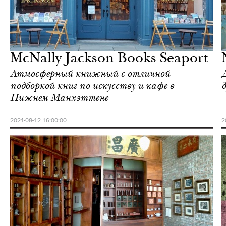
Отели
Нью-Йорк
МcNally Jackson Books Seaport
Атмосферный книжный с отличной
подборкой книг по искусству и кафе в
Нижнем Манхэттене
2024-08-12 16:00:00
2