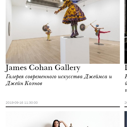
Еда
Нью-Йорк
James Cohan Gallery
Галерея современного искусства Джеймса и
Джейн Коэнов
2019-09-16 11:30:00
2