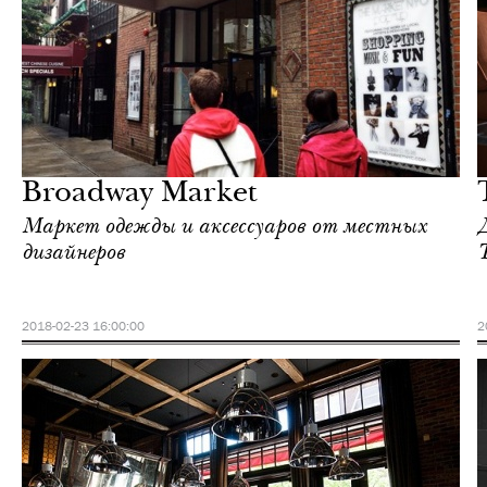
Отели
Нью-Йорк
Broadway Market
Маркет одежды и аксессуаров от местных
дизайнеров
T
2018-02-23 16:00:00
2