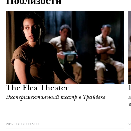
Поблизости
Шоппинг
Нью-Йорк
The Flea Theater
Экспериментальный театр в Трайбеке
м
2017-08-03 00:15:00
2