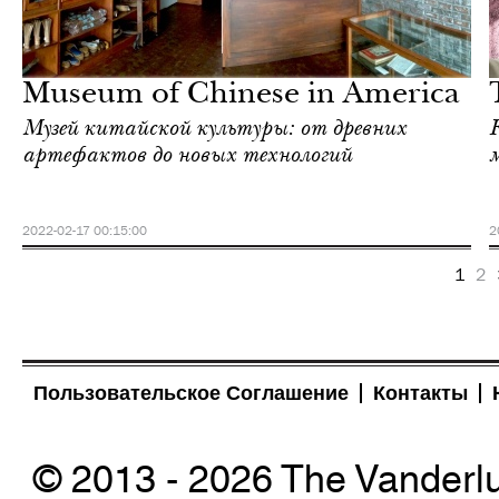
Шоппинг
Нью-Йорк
Museum of Chinese in America
Музей китайской культуры: от древних
артефактов до новых технологий
2022-02-17 00:15:00
2
1
2
Пользовательское Соглашение
Контакты
© 2013 - 2026 The Vanderl