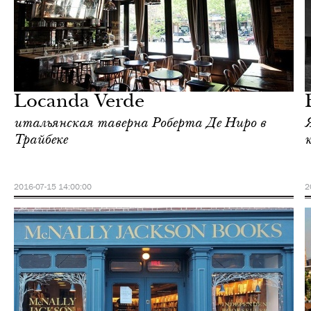
Шоппинг
Нью-Йорк
Locanda Verde
итальянская таверна Роберта Де Ниро в
Трайбеке
2016-07-15 14:00:00
2