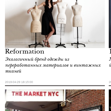
Отели
Нью-Йорк
Reformation
Экологичный бренд одежды из
переработанных материалов и винтажных
тканей
2019-04-29 18:15:00
2