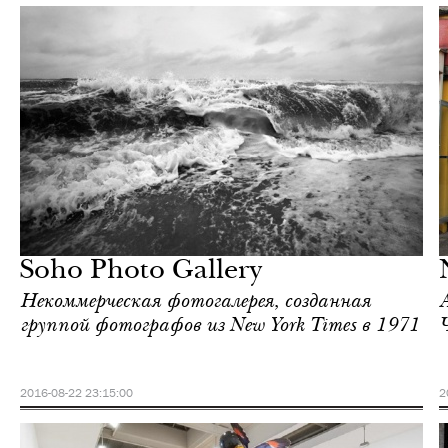
Еда
Нью-Йорк
Soho Photo Gallery
Некоммерческая фотогалерея, созданная
группой фотографов из New York Times в 1971
2016-08-22 23:15:00
2