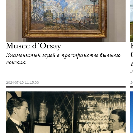
Отели
Париж
Musee d’Orsay
Знаменитый музей в пространстве бывшего
вокзала
2024-07-10 11:15:00
2