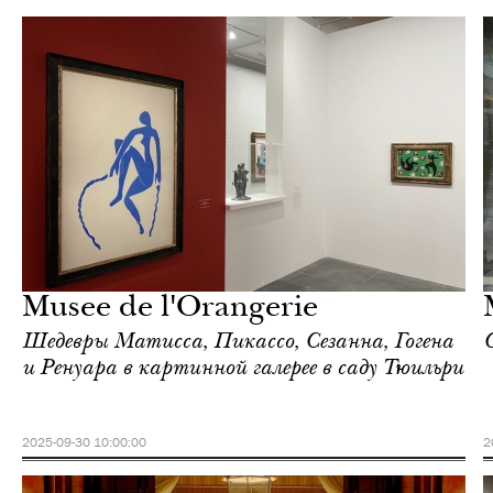
Отели
Париж
Musee de l'Orangerie
Шедевры Матисса, Пикассо, Сезанна, Гогена
и Ренуара в картинной галерее в саду Тюильри
2025-09-30 10:00:00
2