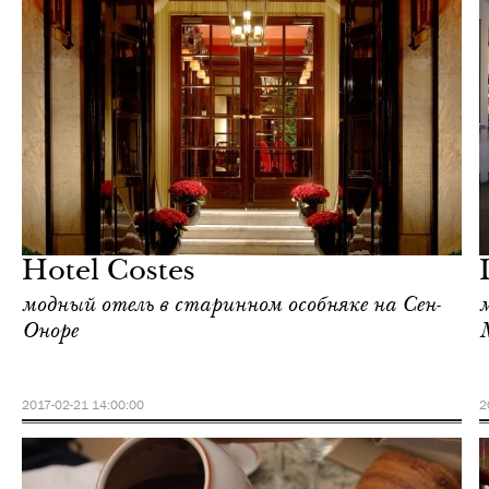
Шоппинг
Париж
Hotel Costes
модный отель в старинном особняке на Сен-
Оноре
M
2017-02-21 14:00:00
2