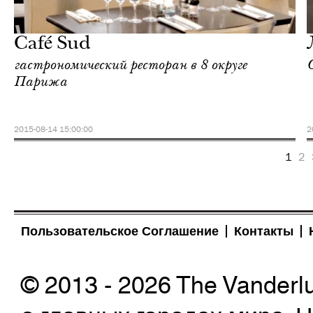
Культура
Париж
Café Sud
гастрономический ресторан в 8 округе
Парижа
2015-08-14 15:00:00
2
1
2
Пользовательское Соглашение
Контакты
© 2013 - 2026 The Vanderl