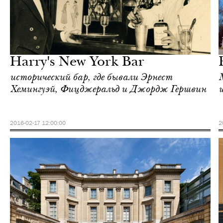
Культура
Париж
Harry's New York Bar
исторический бар, где бывали Эрнест
Хемингуэй, Фицджеральд и Джордж Гершвин
2016-02-17 12:00:00
2