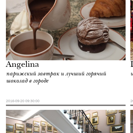
Городская среда
Париж
Angelina
парижский завтрак и лучший горячий
шоколад в городе
2016-09-20 09:30:00
2