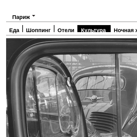
Париж
Еда
Шоппинг
Отели
Культура
Ночная 