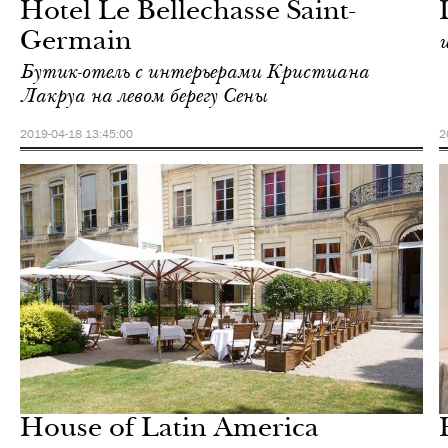
Hotel Le Bellechasse Saint-
Germain
Бутик-отель с интерьерами Кристиана
Лакруа на левом берегу Сены
2019-04-18 13:45:00
2
Отели
Париж
House of Latin America