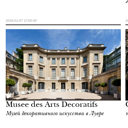
2024-01-07 17:00:00
2
Еда
Париж
Musee des Arts Decoratifs
Музей декоративного искусства в Лувре