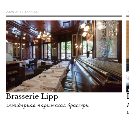
2025-01-12 13:00:00
2
Еда
Париж
Brasserie Lipp
легендарная парижская брассери