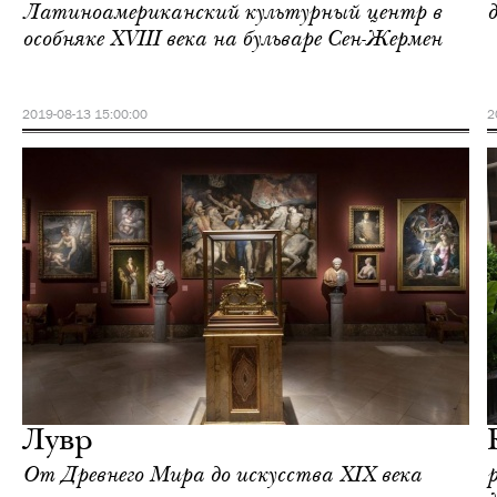
Латиноамериканский культурный центр в
особняке XVIII века на бульваре Сен-Жермен
2019-08-13 15:00:00
2
Еда
Париж
Лувр
От Древнего Мира до искусства XIX века