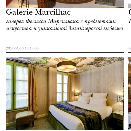
Париж
Galerie Marcilhac
галерея Феликса Марсильяка с предметами
искусства и уникальной дизайнерской мебелью
2017-01-30 13:15:00
2
Отели
Париж