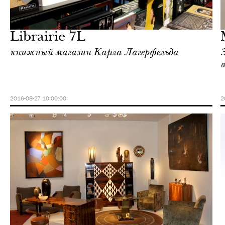
Культура
Париж
Librairie 7L
книжный магазин Карла Лагерфельда
2016-08-27 10:00:00
2
Культура