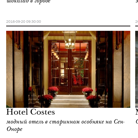
шоколад в городе
2016-09-20 09:30:00
2
Отели
Париж
Hotel Costes
модный отель в старинном особняке на Сен-
Оноре