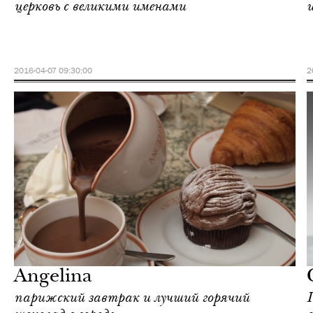
церковь с великими именами
2016-04-07 09:30:00
2
Культура
Париж
Angelina
парижский завтрак и лучший горячий
Г