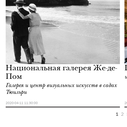
Отели
Париж
Национальная галерея Же-де-
Пом
Галерея и центр визуальных искусств в садах
Тюильри
2020-04-11 11:30:00
2
1
2