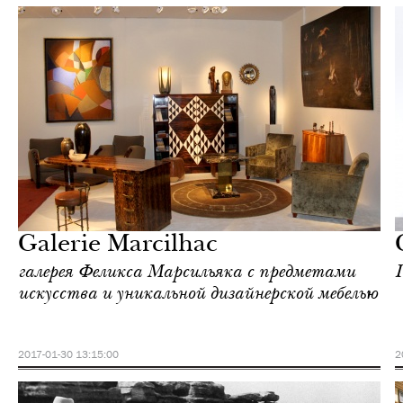
Культура
Париж
Galerie Marcilhac
галерея Феликса Марсильяка с предметами
искусства и уникальной дизайнерской мебелью
2017-01-30 13:15:00
2