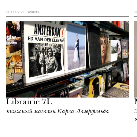
2017-02-21 14:00:00
2
Культура
Париж
Librairie 7L
книжный магазин Карла Лагерфельда