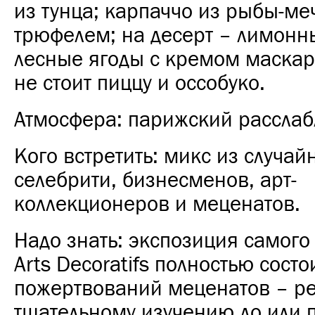
из тунца; карпаччо из рыбы-меч
трюфелем; на десерт – лимонн
лесные ягоды с кремом маскар
не стоит пиццу и оссобуко.
Атмосфера: парижский рассла
Кого встретить: микс из случай
селебрити, бизнесменов, арт-
коллекционеров и меценатов.
Надо знать: экспозиция самого
Arts Decoratifs полностью состо
пожертвований меценатов – р
тщательному изучению до или 