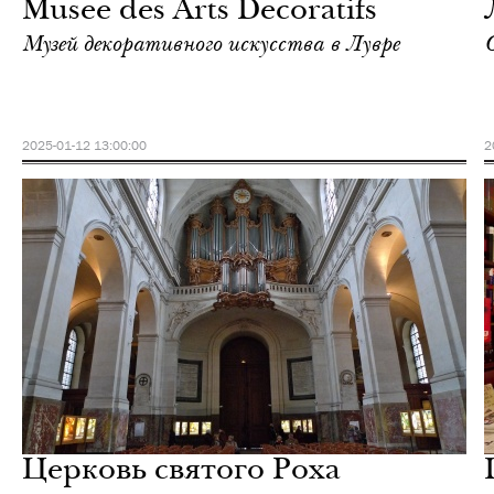
Musee des Arts Decoratifs
Музей декоративного искусства в Лувре
2025-01-12 13:00:00
2
Городская среда
Париж
Церковь святого Роха