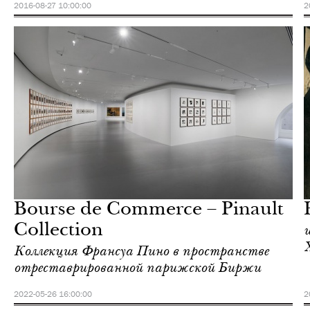
2016-08-27 10:00:00
2
Ночная жизнь
Париж
Bourse de Commerce – Pinault
Collection
Коллекция Франсуа Пино в пространстве
отреставрированной парижской Биржи
2022-05-26 16:00:00
2