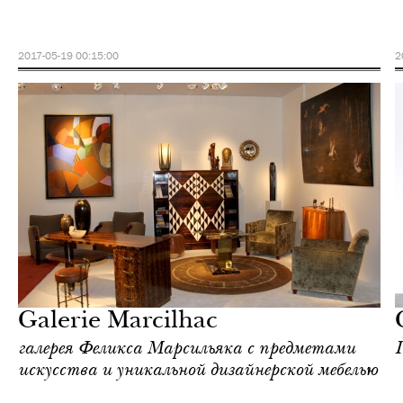
2017-05-19 00:15:00
2
Культура
Париж
Galerie Marcilhac
галерея Феликса Марсильяка с предметами
искусства и уникальной дизайнерской мебелью