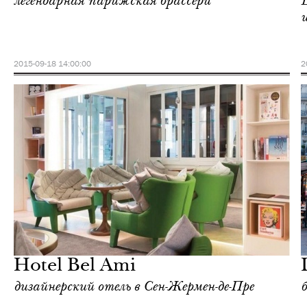
легендарная парижская брассери
2015-09-18 14:00:00
2
Еда
Париж
Hotel Bel Ami
дизайнерский отель в Сен-Жермен-де-Пре