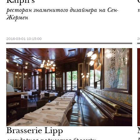
Ralph's
ресторан знаменитого дизайнера на Сен-
Жермен
2016-03-01 10:15:00
2
Культура
Париж
Brasserie Lipp