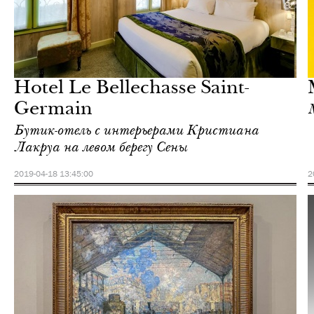
Культура
Париж
Hotel Le Bellechasse Saint-
Germain
М
Бутик-отель с интерьерами Кристиана
Лакруа на левом берегу Сены
2019-04-18 13:45:00
2