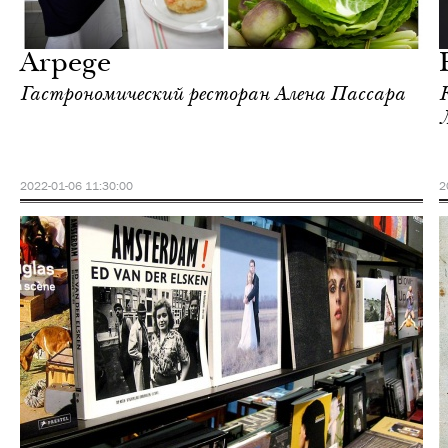
Культура
Париж
Arpege
Гастрономический ресторан Алена Пассара
2022-01-06 11:30:00
2
Культура
Париж