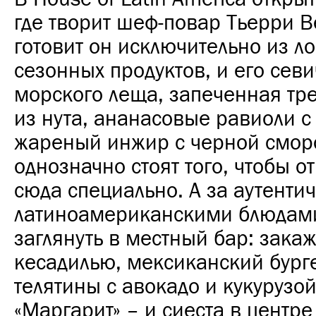
где творит шеф-повар Тьерри В
готовит он исключительно из л
сезонных продуктов, и его севи
морского леща, запеченная тр
из нута, ананасовые равиоли с
жареный инжир с черной смор
однозначно стоят того, чтобы о
сюда специально. А за аутент
латиноамериканскими блюдам
заглянуть в местный бар: зака
кесадилью, мексиканский бург
телятины с авокадо и кукурузой
«Маргарит» – и сиеста в центр