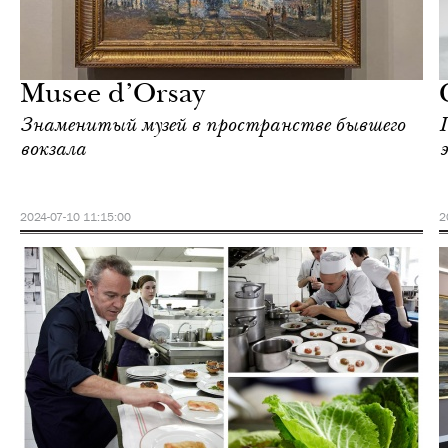
Культура
Париж
Musee d’Orsay
Знаменитый музей в пространстве бывшего
Г
вокзала
2024-07-10 11:15:00
2