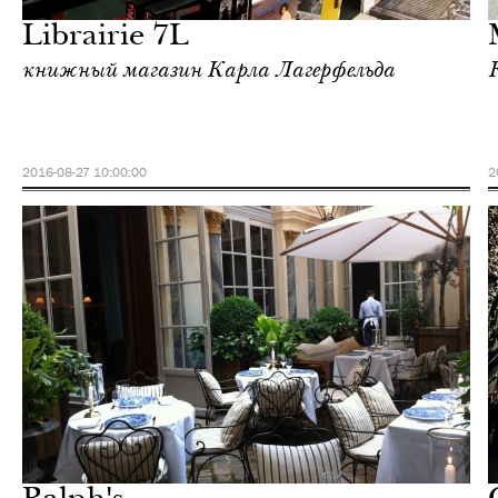
Librairie 7L
книжный магазин Карла Лагерфельда
2016-08-27 10:00:00
2
Еда
Париж