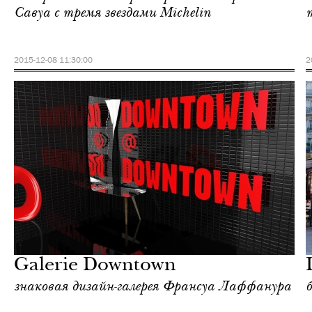
Савуа c тремя звездами Michelin
2015-12-08 11:30:00
2
Еда
Париж
Galerie Downtown
знаковая дизайн-галерея Франсуа Лаффанура