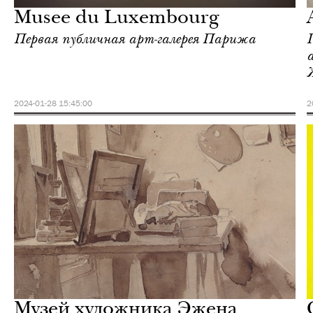
Musee du Luxembourg
Первая публичная арт-галерея Парижа
2024-01-28 15:45:00
2
Культура
Париж
Музей художника Эжена