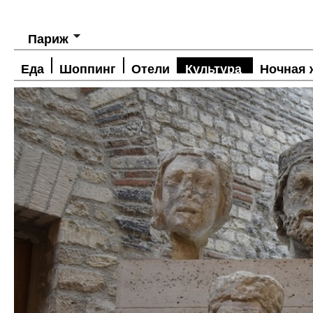
Париж
Еда
Шоппинг
Отели
Культура
Ночная 