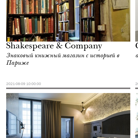
Культура
Париж
Shakespeare & Company
Знаковый книжный магазин с историей в
Париже
2021-08-09 10:00:00
2