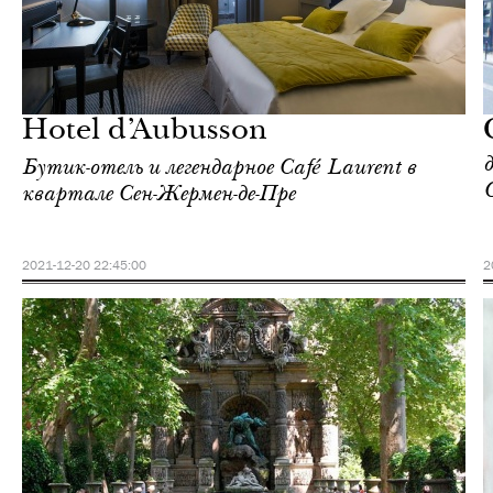
Ночная жизнь
Париж
Hotel d’Aubusson
Бутик-отель и легендарное Café Laurent в
квартале Сен-Жермен-де-Пре
2021-12-20 22:45:00
2