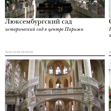
Культура
Париж
Люксембургский сад
исторический сад в центре Парижа
2016-10-05 09:30:00
2
Отели