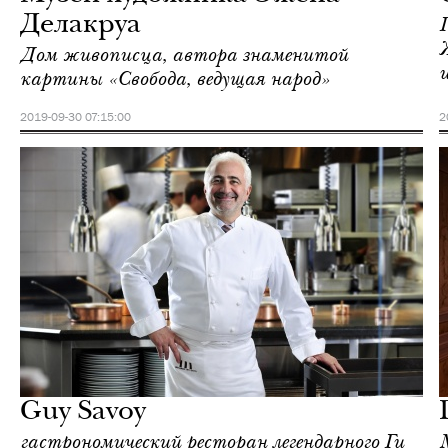
Делакруа
Дом живописца, автора знаменитой
картины «Свобода, ведущая народ»
2019-09-30 07:15:00
2
Культура
Париж
Guy Savoy
гастрономический ресторан легендарного Ги