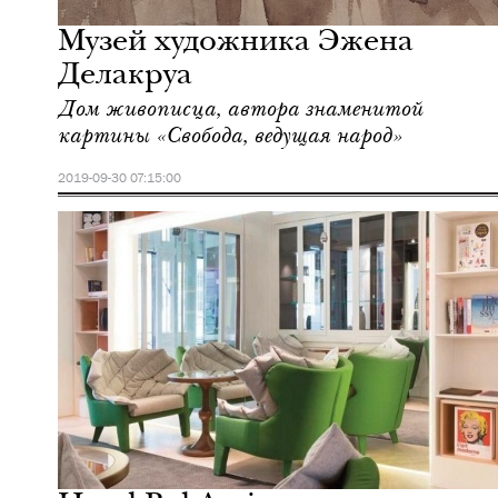
Париж
Музей художника Эжена
Делакруа
Дом живописца, автора знаменитой
картины «Свобода, ведущая народ»
2019-09-30 07:15:00
Еда
Париж