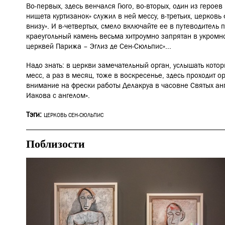
Во-первых, здесь венчался Гюго, во-вторых, один из героев
нищета куртизанок» служил в ней мессу, в-третьих, церковь 
внизу». И в-четвертых, смело включайте ее в путеводитель п
краеугольный камень весьма хитроумно запрятан в укромн
церквей Парижа – Эглиз де Сен-Сюльпис»...
Надо знать: в церкви замечательный орган, услышать кот
месс, а раз в месяц, тоже в воскресенье, здесь проходит о
внимание на фрески работы Делакруа в часовне Святых анг
Иакова с ангелом».
Тэги:
ЦЕРКОВЬ СЕН-СЮЛЬПИС
Поблизости