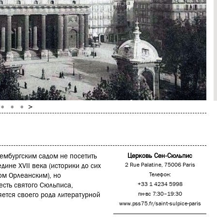
ембургским садом не посетить
Церковь Сен-Сюльпис
ине XVII века (историки до сих
2 Rue Palatine, 75006 Paris
ом Орлеанским), но
Телефон:
есть святого Сюльписа,
+33 1 4234 5998
яется своего рода литературной
пн-вс 7:30–19:30
www.pss75.fr/saint-sulpice-paris