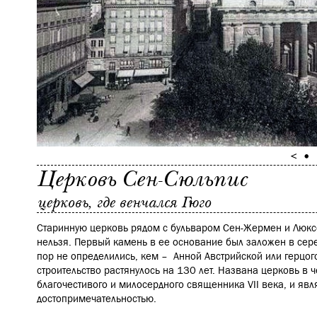
Церковь Сен-Сюльпис
церковь, где венчался Гюго
Старинную церковь рядом с бульваром Сен-Жермен и Люкс
нельзя. Первый камень в ее основание был заложен в серед
пор не определились, кем – Анной Австрийской или герцог
строительство растянулось на 130 лет. Названа церковь в ч
благочестивого и милосердного священника VII века, и явл
достопримечательностью.