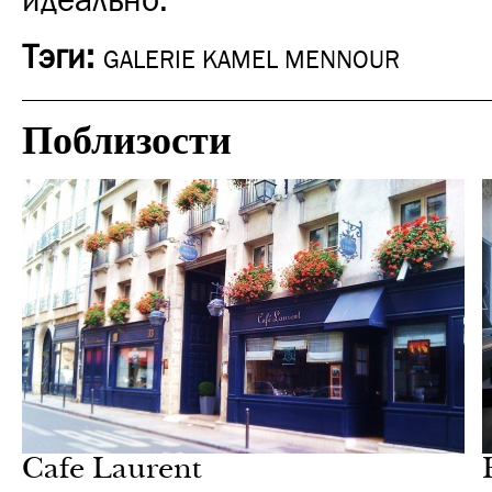
идеально.
Тэги:
GALERIE KAMEL MENNOUR
Поблизости
Отели
Париж
Cafe Laurent