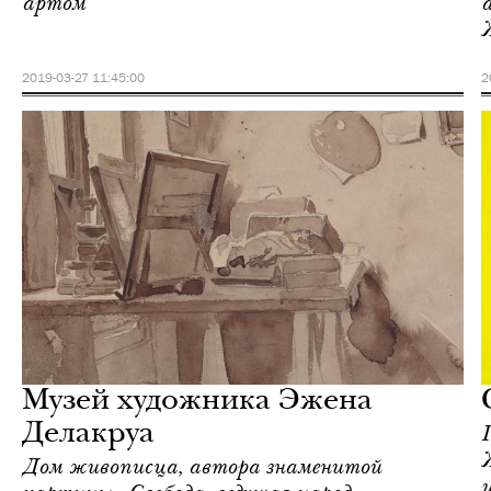
артом
2019-03-27 11:45:00
2
Культура
Париж
Музей художника Эжена
Делакруа
Дом живописца, автора знаменитой