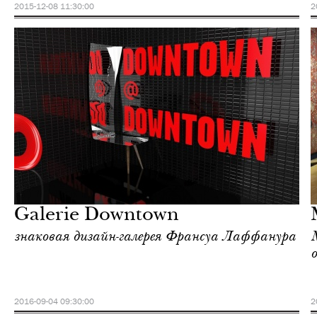
2015-12-08 11:30:00
2
Культура
Париж
Galerie Downtown
знаковая дизайн-галерея Франсуа Лаффанура
2016-09-04 09:30:00
2