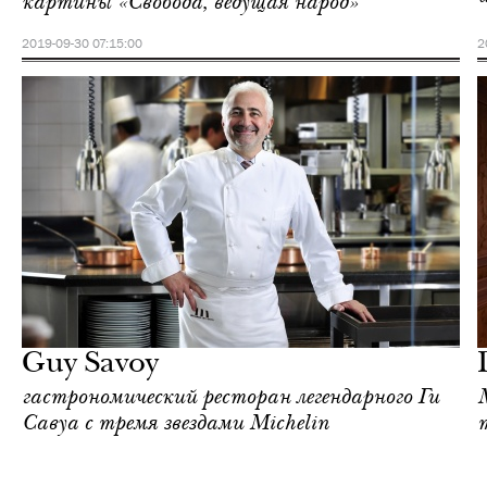
картины «Свобода, ведущая народ»
2019-09-30 07:15:00
2
Культура
Париж
Guy Savoy
гастрономический ресторан легендарного Ги
Савуа c тремя звездами Michelin