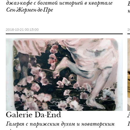
джаз-кафе с богатой историей в квартале
Б
Сен-Жермен-де-Пре
2016-10-21 00:15:00
2
Шоппинг
Париж
Galerie Da-End
Галерея с парижским духом и новаторским