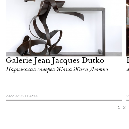
Еда
Париж
Galerie Jean-Jacques Dutko
Парижская галерея Жана-Жака Дютко
2022-02-03 11:45:00
2
1
2