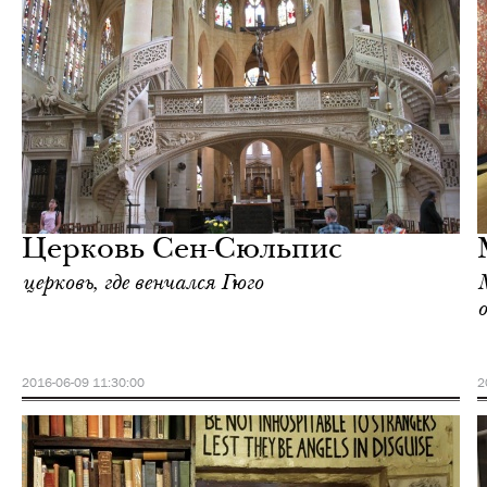
Культура
Париж
Церковь Сен-Сюльпис
церковь, где венчался Гюго
2016-06-09 11:30:00
2