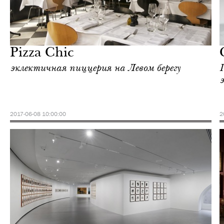
Культура
Париж
Pizza Chic
эклектичная пиццерия на Левом берегу
Г
2017-06-08 10:00:00
2