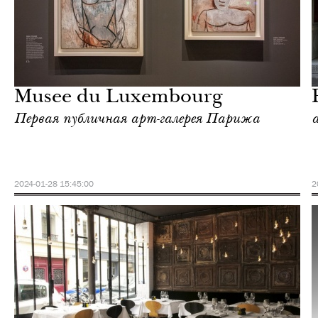
Городская среда
Париж
Musee du Luxembourg
Первая публичная арт-галерея Парижа
2024-01-28 15:45:00
2