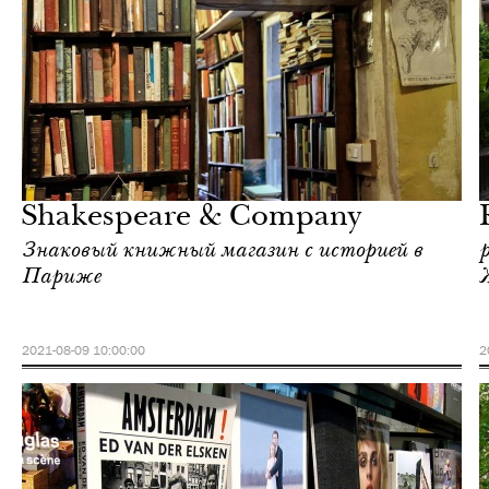
Еда
Париж
Shakespeare & Company
Знаковый книжный магазин с историей в
Париже
2021-08-09 10:00:00
2