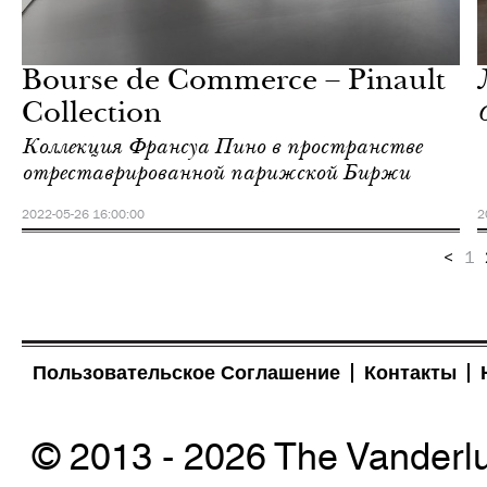
Культура
Париж
Bourse de Commerce – Pinault
Collection
Коллекция Франсуа Пино в пространстве
отреставрированной парижской Биржи
2022-05-26 16:00:00
2
<
1
Пользовательское Соглашение
Контакты
© 2013 - 2026 The Vanderl