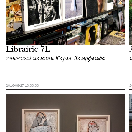
Городская среда
Париж
Librairie 7L
книжный магазин Карла Лагерфельда
2016-08-27 10:00:00
2