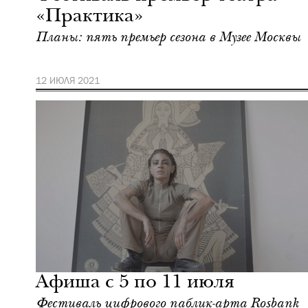
«Практика»
Планы: пять премьер сезона в Музее Москвы
12 ИЮЛЯ 2021
Городская среда
Милан
Афиша с 5 по 11 июля
Фестиваль цифрового паблик-арта Rosbank