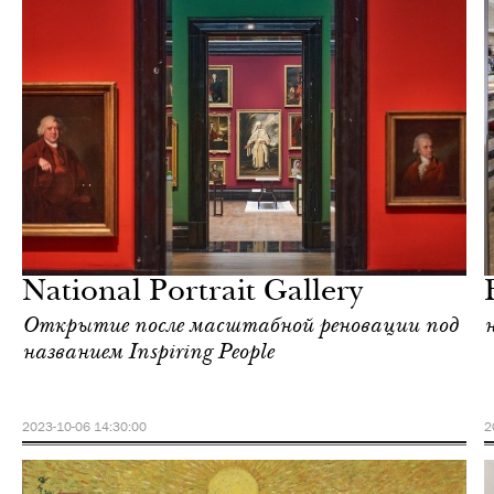
Еда
Лондон
National Portrait Gallery
Открытие после масштабной реновации под
названием Inspiring People
2023-10-06 14:30:00
2