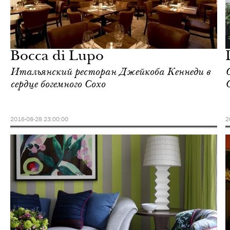
Отели
Лондон
Bocca di Lupo
Итальянский ресторан Джейкоба Кеннеди в
сердце богемного Сохо
2016-08-28 23:00:00
2