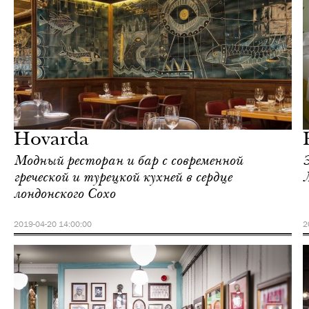
Отели
Лондон
Hovarda
Модный ресторан и бар с современной
греческой и турецкой кухней в сердце
лондонского Сохо
2019-04-20 14:00:00
2