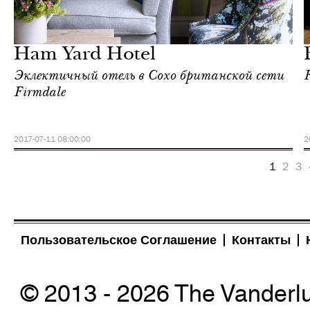
Еда
Лондон
Ham Yard Hotel
Эклектичный отель в Сохо британской сети
Firmdale
2017-07-11 08:00:00
2
1
2
3
Пользовательское Соглашение
Контакты
© 2013 - 2026 The Vanderl