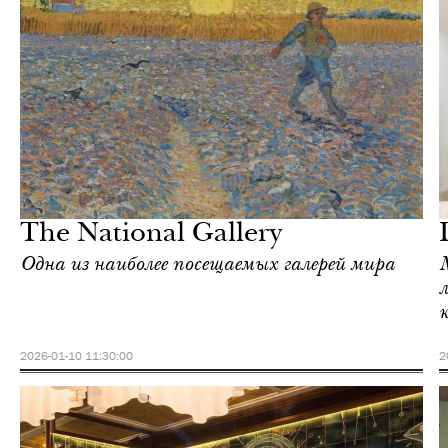
Шоппинг
Лондон
The National Gallery
Одна из наиболее посещаемых галерей мира
2026-01-10 11:30:00
2