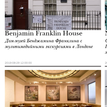
Городская среда
Лондон
Benjamin Franklin House
Дом-музей Бенджамина Франклина с
мультимедийными экскурсиями в Лондоне
2019-08-29 12:00:00
2