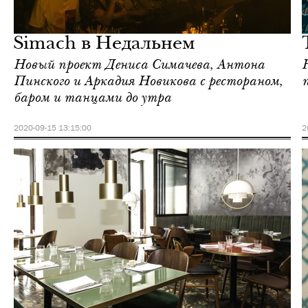
Культура
Москва
Simach в Недальнем
Новый проект Дениса Симачева, Антона
Пинского и Аркадия Новикова с рестораном,
баром и танцами до утра
2020-09-15 13:15:00
2
Еда
Москва