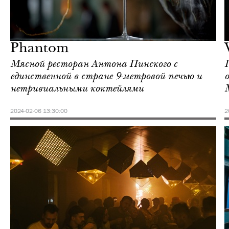
Шоппинг
Москва
Phantom
Мясной ресторан Антона Пинского с
единственной в стране 9-метровой печью и
о
нетривиальными коктейлями
2024-02-06 13:30:00
2