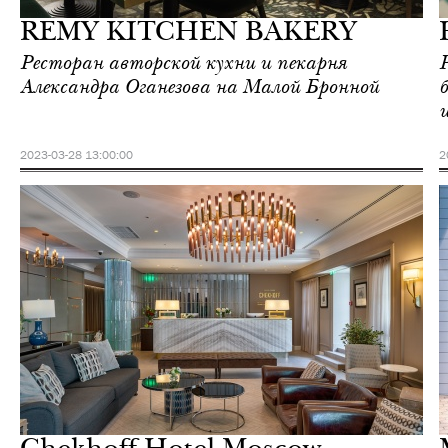
REMY KITCHEN BAKERY
Ресторан авторской кухни и пекарня
Александра Оганезова на Малой Бронной
2023-03-28 13:00:00
2
Городская среда
Москва