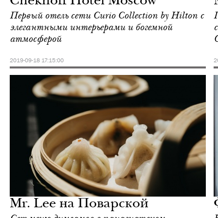
Chekhoff Hotel Moscow
Первый отель сети Curio Collection by Hilton с
элегантными интерьерами и богемной
атмосферой
2019-09-18 17:15:00
2
Городская среда
Москва
Mr. Lee на Поварской