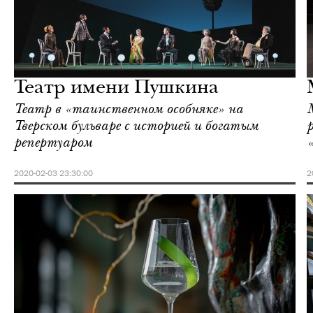
Культура
Москва
Театр имени Пушкина
Театр в «таинственном особняке» на
Тверском бульваре с историей и богатым
репертуаром
2020-02-03 23:30:00
2