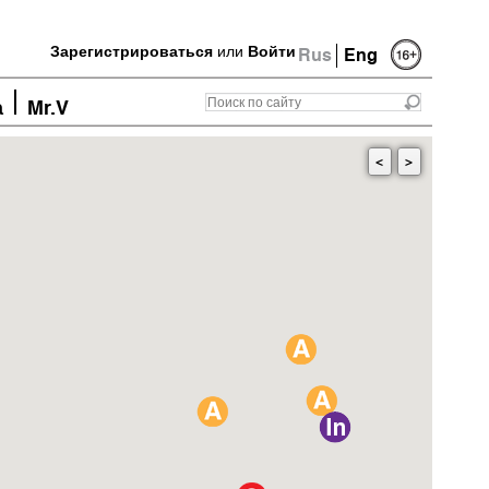
Зарегистрироваться
или
Войти
Rus
Eng
а
Mr.V
<
>