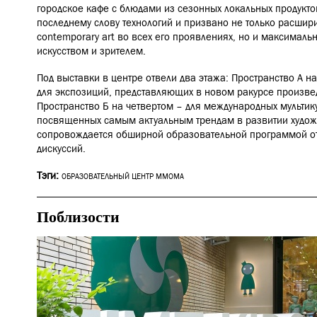
городское кафе с блюдами из сезонных локальных продуктов
последнему слову технологий и призвано не только расшир
contemporary art во всех его проявлениях, но и максималь
искусством и зрителем.
Под выставки в центре отвели два этажа: Пространство А н
для экспозиций, представляющих в новом ракурсе произв
Пространство Б на четвертом – для международных мультику
посвященных самым актуальным трендам в развитии художе
сопровождается обширной образовательной программой от л
дискуссий.
Тэги:
ОБРАЗОВАТЕЛЬНЫЙ ЦЕНТР ММОМА
Поблизости