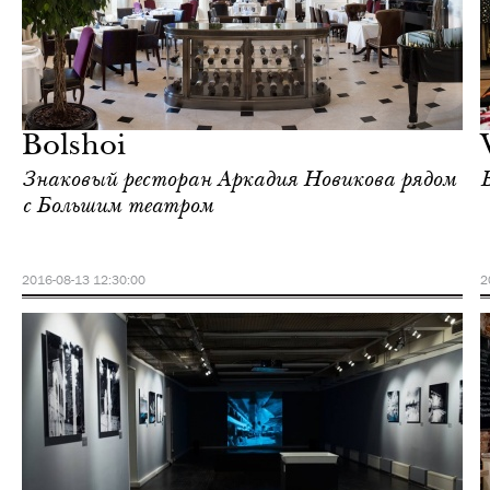
Шоппинг
Москва
Bolshoi
Знаковый ресторан Аркадия Новикова рядом
с Большим театром
2016-08-13 12:30:00
2