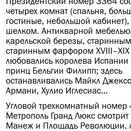
Президентский номер 3364 сос
четырех комнат (спальня, боль
гостиные, небольшой кабинет),
шелком. Антикварной мебелью
карельской березы, старинным
старинным фарфором XVIII–XIX 
любовались королева Испании
принц Бельгии Филипп; здесь
останавливались Майкл Джекс
Армани, Хулио Иглесиас...
Угловой трехкомнатный номер
Метрополь Гранд Люкс смотрит
Манеж и Площадь Революции.