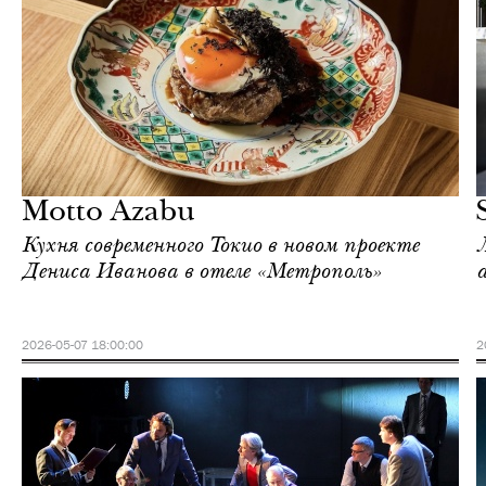
Еда
Москва
Motto Azabu
Кухня современного Токио в новом проекте
Дениса Иванова в отеле «Метрополь»
2026-05-07 18:00:00
2