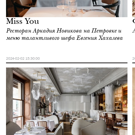
Культура
Москва
Miss You
Ресторан Аркадия Новикова на Петровке и
меню талантливого шефа Евгения Хахалева
2024-02-02 15:30:00
2
Еда