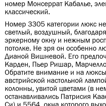
номер Монсеррат Кабалье, эле
классический.
Номер 3305 категории люкс не
светлый, воздушный, благодар
эркерному окну и нежным рос
потолке. Не зря он особенно 
Дианой Вишневой. Его предпо
Карден, Пьер Ришар, Марчелло
Обратите внимание и на люксы
австрийской настольной лампо
колонны, увитой цветами (в не
останавливались Патрисия Каа
Си) и 5564, окна которого выхо