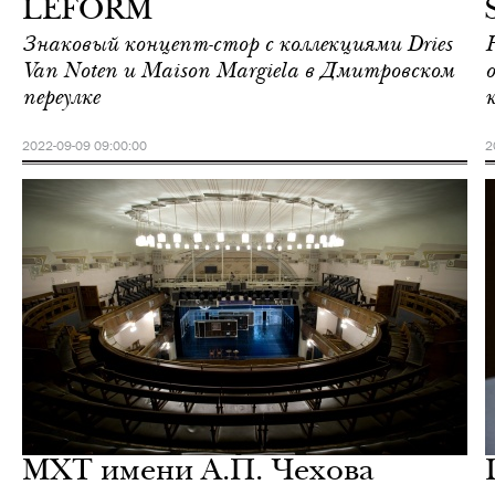
LEFORM
Знаковый концепт-стор с коллекциями Dries
Van Noten и Maison Margiela в Дмитровском
переулке
2022-09-09 09:00:00
2
Городская среда
Москва
МХТ имени А.П. Чехова