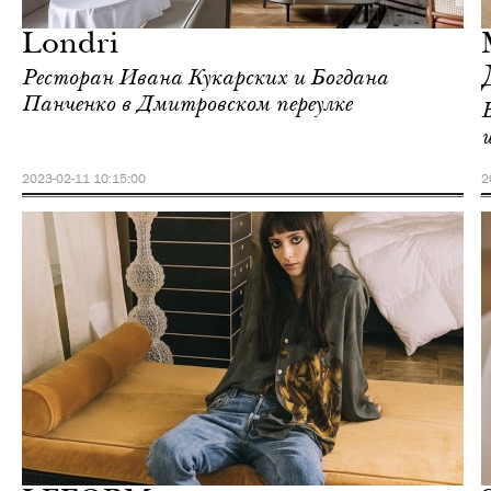
Москва
Londri
Ресторан Ивана Кукарских и Богдана
Панченко в Дмитровском переулке
2023-02-11 10:15:00
2
Еда
Москва