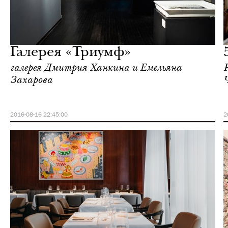
Еда
Москва
Галерея «Триумф»
галерея Дмитрия Ханкина и Емельяна
Захарова
2016-08-16 22:45:00
2