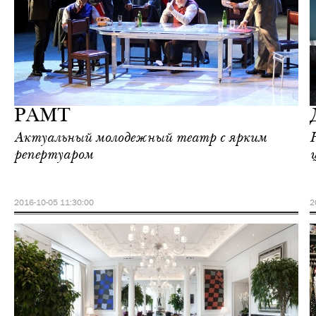
Шоппинг
Москва
РАМТ
Актуальный молодежный театр с ярким
репертуаром
2016-10-05 11:30:00
2