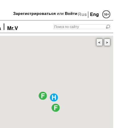
Зарегистрироваться
или
Войти
Rus
Eng
а
Mr.V
<
>