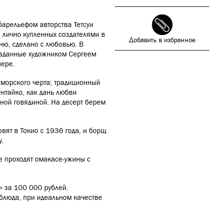
барельефом авторства Тетсуи
, лично купленных создателями в
Добавить в избранное
хню, сделано с любовью. В
созданные художником Сергеем
нере.
 морского черта; традиционный
ентайко, как дань любви
рной говядиной. На десерт берем
овят в Токио с 1936 года, и борщ
у.
же проходят омакасе-ужины с
т» за 100 000 рублей.
 блюда, при идеальном качестве