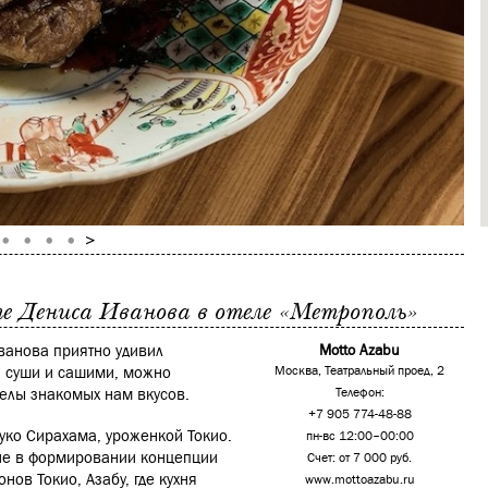
те Дениса Иванова в отеле «Метрополь»
ванова приятно удивил
Motto Azabu
, суши и сашими, можно
Москва, Театральный проед, 2
елы знакомых нам вкусов.
Телефон:
+7 905 774-48-88
уко Сирахама, уроженкой Токио.
пн-вс 12:00–00:00
тие в формировании концепции
Счет: от 7 000 руб.
нов Токио, Азабу, где кухня
www.mottoazabu.ru