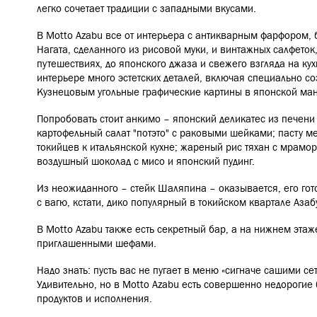
легко сочетает традиции с западными вкусами.
В Motto Azabu все от интерьера с антикварным фарфором, 
Нагата, сделанного из рисовой муки, и винтажных салфеток
путешествиях, до японского джаза и свежего взгляда на ку
интерьере много эстетских деталей, включая специально 
Кузнецовым угольные графические картины в японской ма
Попробовать стоит анкимо – японский деликатес из печени
картофельный салат "потэто" с раковыми шейками; пасту м
токийцев к итальянской кухне; жареный рис тяхан с мрамо
воздушный шоколад с мисо и японский пудинг.
Из неожиданного
–
стейк Шаляпина
–
оказывается, его гот
с вагю, кстати, дико популярный в токийском квартале Азаб
В Motto Azabu также есть секретный бар, а на нижнем эта
приглашенными шефами.
Надо знать: пусть вас не пугает в меню «сигначе сашими се
Удивительно, но в Motto Azabu есть совершенно недорогие
продуктов и исполнения.