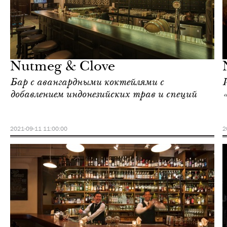
Ночная жизнь
Сингапур
Nutmeg & Clove
Бар с авангардными коктейлями с
добавлением индонезийских трав и специй
2021-09-11 11:00:00
2