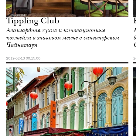
Отели
Сингапур
Tippling Club
Авангардная кухня и инновационные
коктейли в знаковом месте в сингапурском
Чайнатаун
2019-02-13 00:15:00
2
Еда