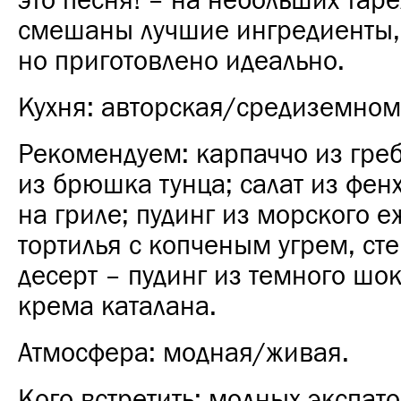
это песня! – на небольших таре
смешаны лучшие ингредиенты, 
но приготовлено идеально.
Кухня: авторская/средиземном
Рекомендуем: карпаччо из греб
из брюшка тунца; салат из фен
на гриле; пудинг из морского е
тортилья с копченым угрем, сте
десерт – пудинг из темного шо
крема каталана.
Атмосфера: модная/живая.
Кого встретить: модных экспат