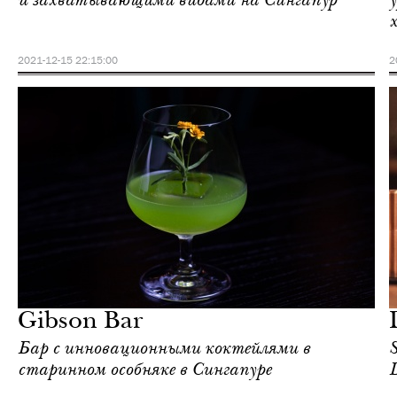
и захватывающими видами на Сингапур
2021-12-15 22:15:00
2
Ночная жизнь
Сингапур
Gibson Bar
Бар с инновационными коктейлями в
старинном особняке в Сингапуре