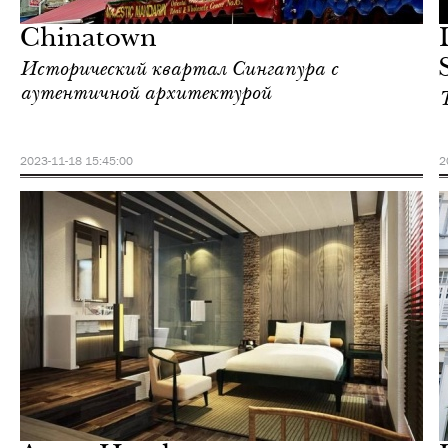
Сингапур
Chinatown
Исторический квартал Сингапура с
аутентичной архитектурой
2023-11-18 15:45:00
2
Отели
Сингапур