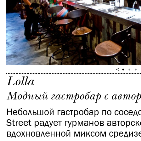
Lolla
Модный гастробар с автор
Небольшой гастробар по соседс
Street радует гурманов авторск
вдохновленной миксом средиз