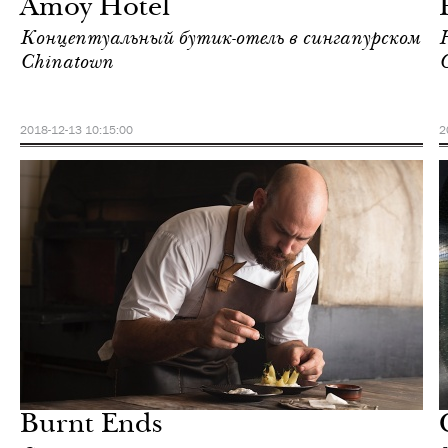
Amoy Hotel
Концептуальный бутик-отель в сингапурском
Chinatown
2018-12-13 10:15:00
2
Еда
Сингапур
Burnt Ends