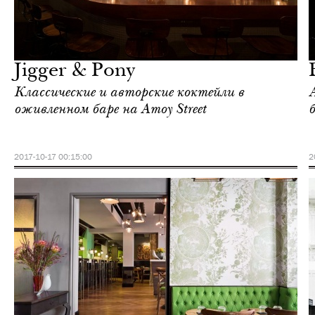
Ночная жизнь
Сингапур
Jigger & Pony
Классические и авторские коктейли в
оживленном баре на Amoy Street
б
2017-10-17 00:15:00
2