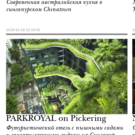
Современная австралийская кухня в
сингапурском Chinatown
2018-10-16 22:15:00
2
Еда
Сингапур
PARKROYAL on Pickering
Футуристический отель с пышными садами