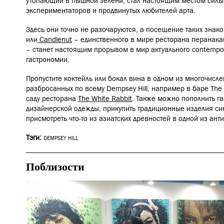
утопающий в пышной зелени, стал настоящим местом силы 
экспериментаторов и продвинутых любителей арта.
Здесь они точно не разочаруются, а посещение таких знако
или
Candlenut
– единственного в мире ресторана перанаканс
– станет настоящим прорывом в мир актуального contempo
гастрономии.
Пропустите коктейль или бокал вина в одном из многочисл
разбросанных по всему Dempsey Hill, например в баре
The
саду ресторана
The White Rabbit
. Также можно пополнить га
дизайнерской одежды, прикупить традиционные изделия си
присмотреть что-то из азиатских древностей в одной из ант
Тэги:
DEMPSEY HILL
Поблизости