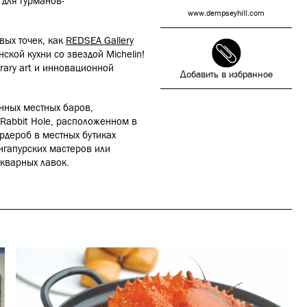
для гурманов-
www.dempseyhill.com
вых точек, как
REDSEA Gallery
кой кухни со звездой Michelin!
rary art и инновационной
Добавить в избранное
енных местных баров,
 Rabbit Hole, расположенном в
рдероб в местных бутиках
нгапурских мастеров или
икварных лавок.