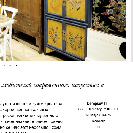
любителей современного искусства в
 аутентичности и духом креатива
Dempsey Hill
галерей, концептуальных
Blk 8D Dempsey Rd #03-01,
и росли плантации мускатного
Сингапур 249679
ти, свое название район получил
Телефон:
но сейчас этот небольшой холм,
нет