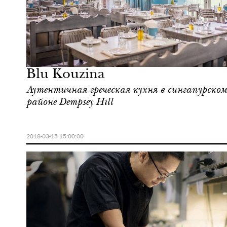
Еда
Сингапур
Blu Kouzina
Аутентичная греческая кухня в сингапурском
районе Dempsey Hill
2018-03-15 15:00:00