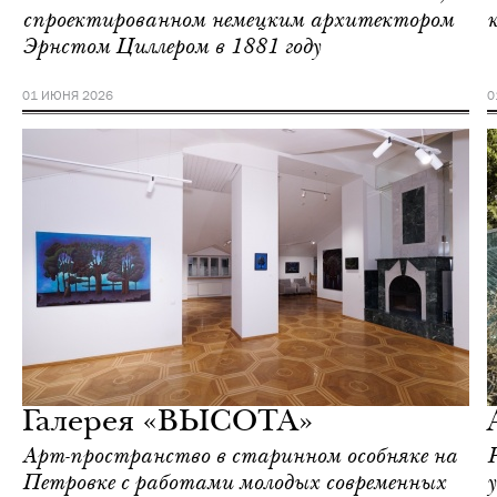
спроектированном немецким архитектором
Эрнстом Циллером в 1881 году
01 ИЮНЯ 2026
0
Travel
Mr.Vanderlust
Галерея «ВЫСОТА»
Арт-пространство в старинном особняке на
Петровке с работами молодых современных