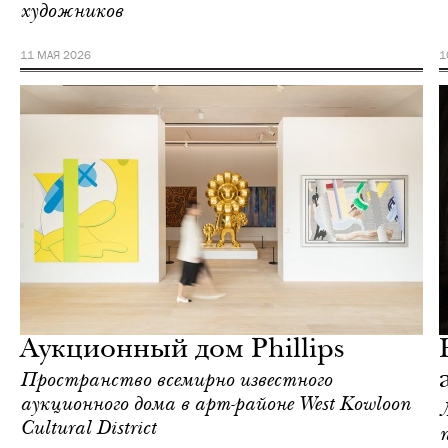
художников
11 МАЯ 2026
1
Городская среда
Москва
Аукционный дом Phillips
Пространство всемирно известного
аукционного дома в арт-районе West Kowloon
Cultural District