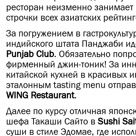
ресторан неизменно занимает
строчки всех азиатских рейтин
За погружением в гастрокульту
индийского штата Панджаби и
Punjab Club
. Обязательно попр
фирменный джин-тоник!
За ин
китайской кухней в красивых и
эталонным tasting menu отпра
WING Restaurant
.
Далее по курсу отличная японск
шефа Такаши Сайто в
Sushi Sai
суши в стиле Эдомае, где испол