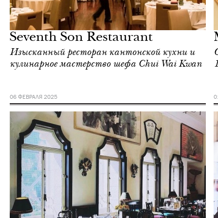
Еда
Гонконг
Seventh Son Restaurant
Изысканный ресторан кантонской кухни и
кулинарное мастерство шефа Chui Wai Kwan
06 ФЕВРАЛЯ 2025
0
Еда