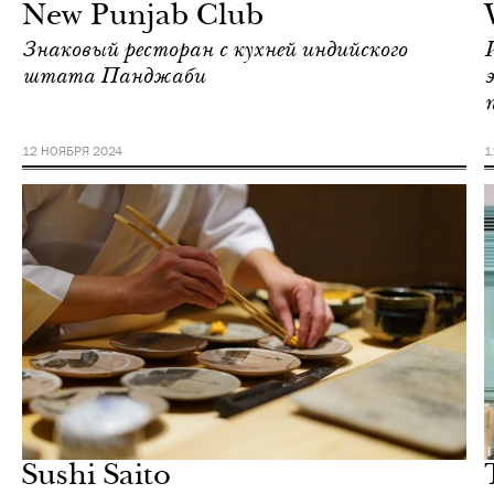
New Punjab Club
Знаковый ресторан с кухней индийского
штата Панджаби
12 НОЯБРЯ 2024
1
Еда
Гонконг
Sushi Saito