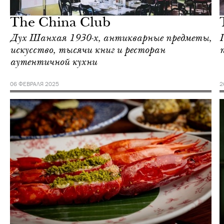
Гонконг
The China Club
Дух Шанхая 1930-х, антикварные предметы,
искусство, тысячи книг и ресторан
аутентичной кухни
06 ФЕВРАЛЯ 2025
2
Еда
Гонконг