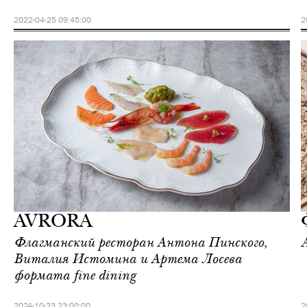
2022-04-25 09:45:00
2
Культура
Москва
AVRORA
Флагманский ресторан Антона Пинского,
Виталия Истомина и Артема Лосева
формата fine dining
2024-10-23 23:00:00
2