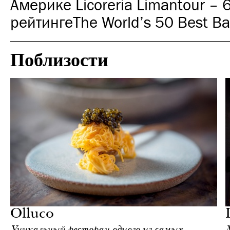
Америке Licoreria Limantour – 6
рейтинге
The World’s 50 Best Ba
Поблизости
Культура
Москва
Olluco
Уникальный ресторан одного из самых