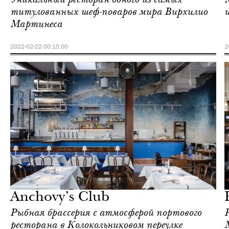
титулованных шеф-поваров мира Вирхилио
Мартинеса
2022-02-22 00:15:00
2
Еда
Москва
Anchovy’s Club
Рыбная брассерия с атмосферой портового
ресторана в Колокольниковом переулке