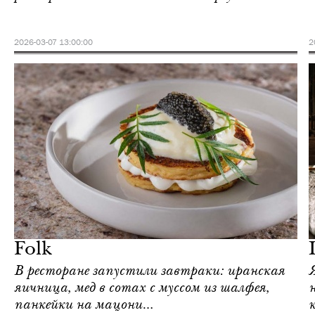
2026-03-07 13:00:00
2
Еда
Москва
Folk
В ресторане запустили завтраки: иранская
яичница, мед в сотах с муссом из шалфея,
панкейки на мацони…